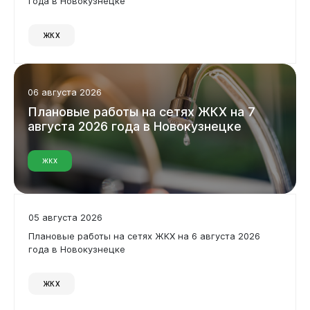
года в Новокузнецке
Дата
ЖКХ
Применить фильтр
Администрация
06 августа 2026
Сбросить фильтр
Плановые
работы
на
сетях
ЖКХ
на
7
августа
2026
года
в
Новокузнецке
ЖКХ
05 августа 2026
Плановые работы на сетях ЖКХ на 6 августа 2026
Горожанам
года в Новокузнецке
ЖКХ