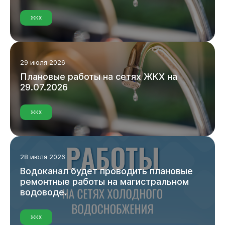
ЖКХ
29 июля 2026
Виртуальная
приемная
Плановые
работы
на
сетях
ЖКХ
на
29.07.2026
ЖКХ
28 июля 2026
Водоканал
будет
проводить
плановые
ремонтные
работы
на
магистральном
водоводе.
ЖКХ