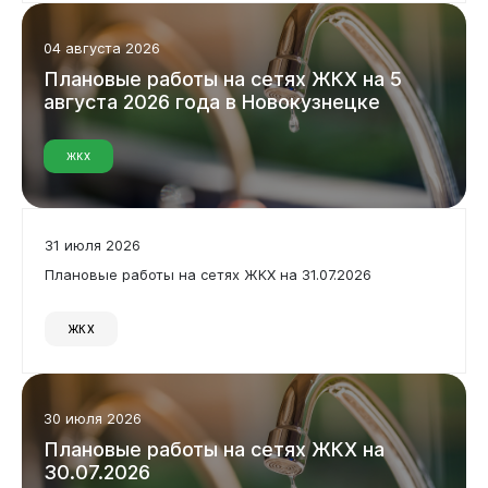
04 августа 2026
Плановые
работы
на
сетях
ЖКХ
на
5
августа
2026
года
в
Новокузнецке
Бизнесу
ЖКХ
31 июля 2026
Плановые работы на сетях ЖКХ на 31.07.2026
ЖКХ
Документы
30 июля 2026
Плановые
работы
на
сетях
ЖКХ
на
30.07.2026