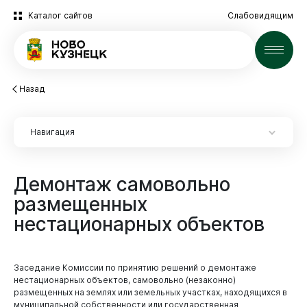
Каталог сайтов
Слабовидящим
Новости
Назад
Навигация
Демонтаж
самовольно
Новокузнецк
размещенных
Экспертиза НПА
нестационарных
объектов
Экспертиза НПА
2025 год
Заседание Комиссии по принятию решений о демонтаже
Архив
нестационарных объектов, самовольно (незаконно)
размещенных на землях или земельных участках, находящихся в
муниципальной собственности или государственная