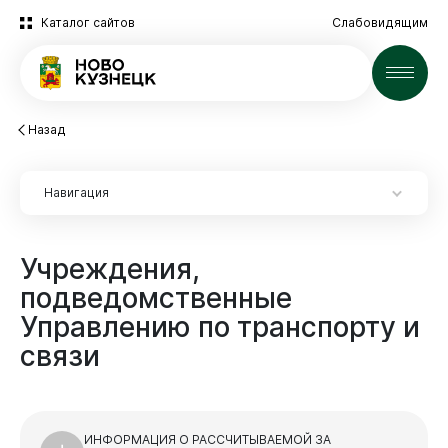
Каталог сайтов
Слабовидящим
Новости
Назад
Навигация
Учреждения,
подведомственные
Управлению
по
транспорту
и
Экспертиза НПА
Новокузнецк
связи
Экспертиза НПА
2025 год
Архив
ИНФОРМАЦИЯ О РАССЧИТЫВАЕМОЙ ЗА