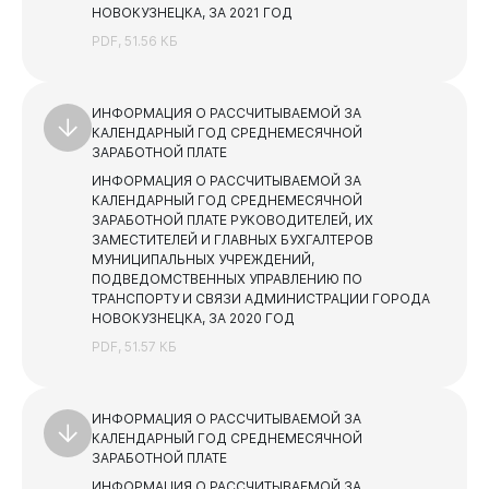
НОВОКУЗНЕЦКА, ЗА 2021 ГОД
Учреждения, подведомственные Комитету по делам
PDF, 51.56 КБ
молодежи
Учреждения, подведомственные Управлению
культуры
ИНФОРМАЦИЯ О РАССЧИТЫВАЕМОЙ ЗА
Бизнесу
КАЛЕНДАРНЫЙ ГОД СРЕДНЕМЕСЯЧНОЙ
Учреждения, подведомственные Комитету
образования и науки
ЗАРАБОТНОЙ ПЛАТЕ
ИНФОРМАЦИЯ О РАССЧИТЫВАЕМОЙ ЗА
Финансы
КАЛЕНДАРНЫЙ ГОД СРЕДНЕМЕСЯЧНОЙ
ЗАРАБОТНОЙ ПЛАТЕ РУКОВОДИТЕЛЕЙ, ИХ
Бюджет
ЗАМЕСТИТЕЛЕЙ И ГЛАВНЫХ БУХГАЛТЕРОВ
МУНИЦИПАЛЬНЫХ УЧРЕЖДЕНИЙ,
Отчеты
ПОДВЕДОМСТВЕННЫХ УПРАВЛЕНИЮ ПО
Бюджет для граждан
ТРАНСПОРТУ И СВЯЗИ АДМИНИСТРАЦИИ ГОРОДА
НОВОКУЗНЕЦКА, ЗА 2020 ГОД
Документы
PDF, 51.57 КБ
Документы
ИНФОРМАЦИЯ О РАССЧИТЫВАЕМОЙ ЗА
КАЛЕНДАРНЫЙ ГОД СРЕДНЕМЕСЯЧНОЙ
ЗАРАБОТНОЙ ПЛАТЕ
ИНФОРМАЦИЯ О РАССЧИТЫВАЕМОЙ ЗА