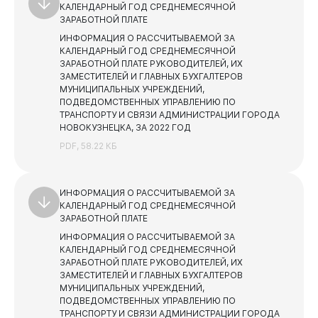
КАЛЕНДАРНЫЙ ГОД СРЕДНЕМЕСЯЧНОЙ
ЗАРАБОТНОЙ ПЛАТЕ
Противодействие коррупции
ИНФОРМАЦИЯ О РАССЧИТЫВАЕМОЙ ЗА
Противодействие коррупции
КАЛЕНДАРНЫЙ ГОД СРЕДНЕМЕСЯЧНОЙ
Среднемесячная заработная плата
ЗАРАБОТНОЙ ПЛАТЕ РУКОВОДИТЕЛЕЙ, ИХ
Нормативные правовые акты
ЗАМЕСТИТЕЛЕЙ И ГЛАВНЫХ БУХГАЛТЕРОВ
Учреждения, подведомственные администрации
Администрация
города Новокузнецка
МУНИЦИПАЛЬНЫХ УЧРЕЖДЕНИЙ,
Сведения о доходах, расходах, об имуществе и
ПОДВЕДОМСТВЕННЫХ УПРАВЛЕНИЮ ПО
обязательствах имущественного характера
Учреждения и предприятия, подведомственные
ТРАНСПОРТУ И СВЯЗИ АДМИНИСТРАЦИИ ГОРОДА
Комитету по управлению муниципальным имуществом
НОВОКУЗНЕЦКА, ЗА 2022 ГОД
Комиссия по соблюдению требований к служебному
поведению муниципальных служащих и
PDF, 58.22 КБ
Учреждения, подведомственные Управлению
урегулированию конфликта интересов
дорожно - коммунального хозяйства и
благоустройства
Независимая антикоррупционная экспертиза
ИНФОРМАЦИЯ О РАССЧИТЫВАЕМОЙ ЗА
Учреждения, подведомственные Комитету по
Методические материалы
КАЛЕНДАРНЫЙ ГОД СРЕДНЕМЕСЯЧНОЙ
физической культуре, спорту и туризму
ЗАРАБОТНОЙ ПЛАТЕ
План противодействия коррупции
Учреждения, подведомственные Комитету жилищно-
ИНФОРМАЦИЯ О РАССЧИТЫВАЕМОЙ ЗА
Горожанам
коммунального хозяйства
Формы и бланки
КАЛЕНДАРНЫЙ ГОД СРЕДНЕМЕСЯЧНОЙ
ЗАРАБОТНОЙ ПЛАТЕ РУКОВОДИТЕЛЕЙ, ИХ
Учреждения, подведомственные Управлению по
ЗАМЕСТИТЕЛЕЙ И ГЛАВНЫХ БУХГАЛТЕРОВ
транспорту и связи
МУНИЦИПАЛЬНЫХ УЧРЕЖДЕНИЙ,
Учреждения, подведомственные Комитету
ПОДВЕДОМСТВЕННЫХ УПРАВЛЕНИЮ ПО
социальной защиты
ТРАНСПОРТУ И СВЯЗИ АДМИНИСТРАЦИИ ГОРОДА