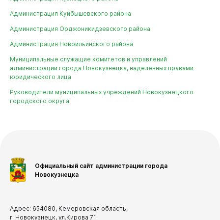
Бюджет
Учреждения и предприятия, подведомственные
Комитету по управлению муниципальным имуществом
Администрация Куйбышевского района
Отчеты
Администрация Орджоникидзевского района
Учреждения, подведомственные Управлению
Бюджет для граждан
дорожно - коммунального хозяйства и
Администрация Новоильинского района
благоустройства
Документы
Муниципальные служащие комитетов и управлений
Учреждения, подведомственные Комитету по
Виртуальная
приемная
администрации города Новокузнецка, наделенных правами
физической культуре, спорту и туризму
юридического лица
Учреждения, подведомственные Комитету жилищно-
Руководители муниципальных учреждений Новокузнецкого
коммунального хозяйства
городского округа
Учреждения, подведомственные Управлению по
транспорту и связи
Учреждения, подведомственные Комитету
социальной защиты
Учреждения, подведомственные Комитету по делам
Официальный сайт администрации города
молодежи
Новокузнецка
Учреждения, подведомственные Управлению
культуры
Учреждения, подведомственные Комитету
Адрес: 654080, Кемеровская область,
образования и науки
г. Новокузнецк, ул.Кирова 71