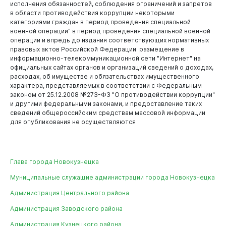
исполнения обязанностей, соблюдения ограничений и запретов
в области противодействия коррупции некоторыми
Противодействие коррупции
категориями граждан в период проведения специальной
военной операции" в период проведения специальной военной
Противодействие коррупции
операции и впредь до издания соответствующих нормативных
Нормативные правовые акты
правовых актов Российской Федерации размещение в
информационно-телекоммуникационной сети "Интернет" на
Сведения о доходах, расходах, об имуществе и
Горожанам
официальных сайтах органов и организаций сведений о доходах,
обязательствах имущественного характера
расходах, об имуществе и обязательствах имущественного
характера, представляемых в соответствии с Федеральным
Комиссия по соблюдению требований к служебному
законом от 25.12.2008 №273-ФЗ "О противодействии коррупции"
поведению муниципальных служащих и
и другими федеральными законами, и предоставление таких
урегулированию конфликта интересов
сведений общероссийским средствам массовой информации
для опубликования не осуществляются
Независимая антикоррупционная экспертиза
Методические материалы
Бизнесу
План противодействия коррупции
Глава города Новокузнецка
Формы и бланки
Муниципальные служащие администрации города Новокузнецка
Среднемесячная заработная плата
Администрация Центрального района
Учреждения, подведомственные администрации
Администрация Заводского района
Финансы
города Новокузнецка
Документы
Администрация Кузнецкого района