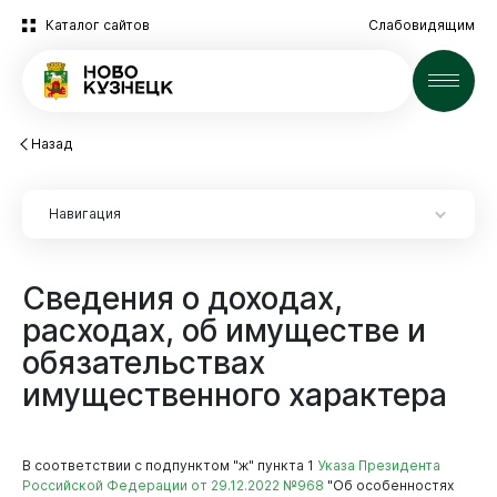
Каталог сайтов
Слабовидящим
Новости
Назад
Навигация
Сведения
о
доходах,
Новокузнецк
расходах,
об
имуществе
и
обязательствах
Экспертиза НПА
имущественного
характера
Экспертиза НПА
2025 год
Архив
В соответствии с подпунктом "ж" пункта 1
Указа Президента
Администрация
Российской Федерации от 29.12.2022 №968
"Об особенностях