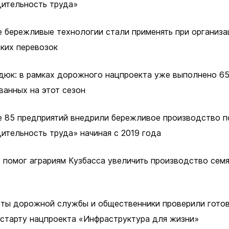
о лесах
ительность труда»
цкого городского
е бережливые технологии стали применять при организ
-счетная палата
ких перевозок
цкого городского
дюк: в рамках дорожного нацпроекта уже выполнено 65
одных депутатов
ванных на этот сезон
путатов
е 85 предприятий внедрили бережливое производство п
цкого городского
родных депутатов
ительность труда» начиная с 2019 года
созыва
 помог аграриям Кузбасса увеличить производство семя
ты дорожной службы и общественники проверили гото
 старту нацпроекта «Инфраструктура для жизни»