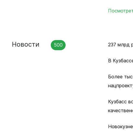
Образовани
Посмотрет
Культура и
Опека и по
Экология
Новости
237 млрд 
500
Молодежна
Жилищно-к
В Кузбасс
хозяйство
Улучшение
Более тыс
Социальна
нацпроект
Транспорт
Кузбасс в
Муниципал
качествен
Муниципал
Безопасно
Новокузне