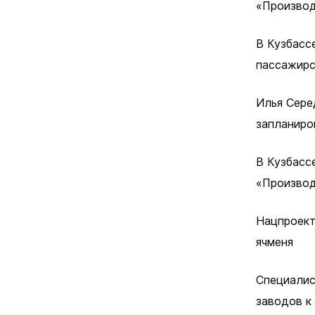
Сведения 
«Производ
Новокузне
округа
В Кузбасс
Контрольно
пассажирс
Новокузне
округа
Илья Сере
Совет нар
запланиро
Выборы
Выборы де
В Кузбасс
Новокузне
Совета на
«Производ
седьмого 
Нацпроект
ячменя
Специалис
заводов к