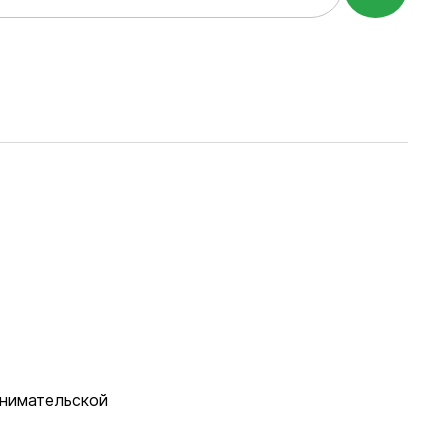
Документы
нимательской
Утвержденные документы
Экспертиза НПА