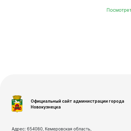
Посмотрет
Вирт
прие
Оставить 
График пр
Официальный сайт администрации города
Новокузнецка
Отчеты о р
Личный ка
Адрес: 654080, Кемеровская область,