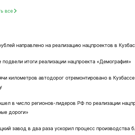
развитие
е и наука
ь все
Муниципальные закупки
 искусство
Муниципальное имущество
печительство
Потребительский рынок
рублей направлено на реализацию нацпроектов в Кузбас
Малому и среднему бизнес
я политика
Стандарт развития конкуре
оммунальное
е подвели итоги реализации нацпроекта «Демография»
Антимонопольный комплае
 жилищных условий
Муниципальный контроль
ячи километров автодорог отремонтировано в Кузбассе 
я защита
у
ошел в число регионов-лидеров РФ по реализации нацп
ьные услуги
ные дороги»
ьная служба
сть
цкий завод в два раза ускорил процесс производства б