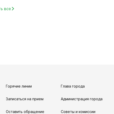
ь все
уальная
мная
обращение
Горячие линии
Глава города
иема граждан
аботе
Записаться на прием
Администрация города
бинет
Оставить обращение
Советы и комиссии