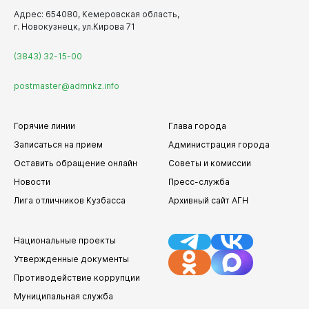
вопросу подключения других районов города);
Адрес: 654080, Кемеровская область,
6. Написать обращение в чат-бот на официальном сайте
г. Новокузнецк, ул.Кирова 71
Комитета ЖКХ г. Новокузнецка -
https://gkh-nk.ru/
.
(3843) 32-15-00
postmaster@admnkz.info
Горячие линии
Глава города
Записаться на прием
Администрация города
Оставить обращение онлайн
Советы и комиссии
Новости
Пресс-служба
Лига отличников Кузбасса
Архивный сайт АГН
Национальные проекты
Утвержденные документы
Противодействие коррупции
Муниципальная служба