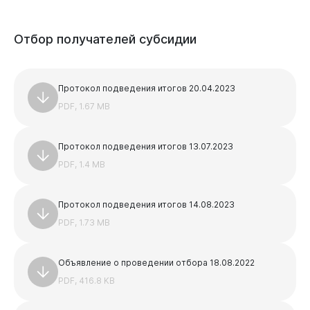
Комитет образования и науки администрации города
Новокузнецка
Отбор
получателей
субсидии
Управление потребительского рынка и развития
предпринимательства
Протокол подведения итогов 20.04.2023
Администрация Центрального района
PDF, 1.67 MB
Администрация Кузнецкого района
Администрация Заводского района
Протокол подведения итогов 13.07.2023
Администрация Куйбышевского района
PDF, 1.4 MB
Администрация Орджоникидзевского района
Администрация Новоильинского района
Бизнесу
Протокол подведения итогов 14.08.2023
PDF, 1.73 MB
Финансовое управление города Новокузнецка
Объявление о проведении отбора 18.08.2022
PDF, 416.8 KB