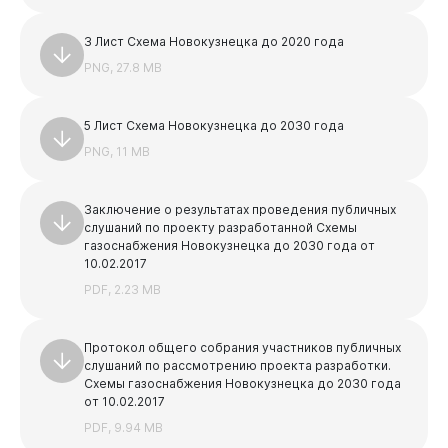
Опека и попечительство
Опека и попечительство
3 Лист Схема Новокузнецка до 2020 года
Экология
Новокузнецк
Нормативно-правовые акты
PNG, 27.8 MB
Общественный экологический Совет
Уборка и вывоз снега
Жилищно-коммунальное хозяйство
5 Лист Схема Новокузнецка до 2030 года
Прогноз погоды
Жилищно-коммунальное хозяйство
PNG, 11 MB
Общественные обсуждения
Формирование комфортной городской среды
Информация от Южно-Сибирского межрегионального
Заключение о результатах проведения публичных
График проведения гидравлических испытаний
управления Росприроднадзора
слушаний по проекту разработанной Схемы
тепловых сетей
газоснабжения Новокузнецка до 2030 года от
Информация о пунктах приема отработанных
10.02.2017
Газоснабжение
ртутьсодержащих ламп
PDF, 2.23 MB
Теплоснабжение
Обращение с ТКО
Протокол общего собрания участников публичных
слушаний по рассмотрению проекта разработки.
Схемы газоснабжения Новокузнецка до 2030 года
от 10.02.2017
PDF, 9.94 MB
Администрация