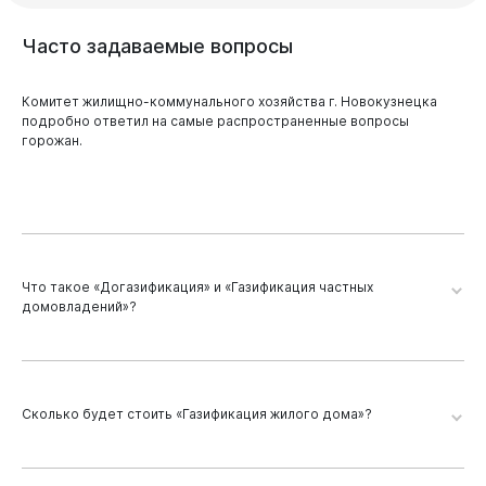
Часто
задаваемые
вопросы
Комитет жилищно-коммунального хозяйства г. Новокузнецка
подробно ответил на самые распространенные вопросы
горожан.
Что такое «Догазификация» и «Газификация частных
домовладений»?
«Догазификация» - это бесплатное подключение
индивидуальных жилых домов, принадлежащих на праве
собственности заявителям – физическим лицам, в населенных
Сколько будет стоить «Газификация жилого дома»?
пунктах, в которых уже проложены внутрипоселковые сети, и
требуется, как правило, достроить газопроводы до границ
земельных участков, на которых расположены такие дома.
Стоимость работ на выполнение работ по газификации жилого