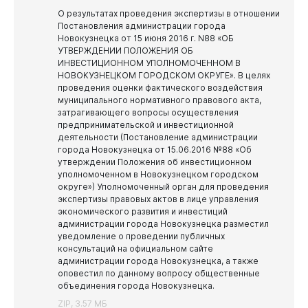
О результатах проведения экспертизы в отношении
Постановления администрации города
Новокузнецк
Новокузнецка от 15 июня 2016 г. N88 «ОБ
УТВЕРЖДЕНИИ ПОЛОЖЕНИЯ ОБ
ИНВЕСТИЦИОННОМ УПОЛНОМОЧЕННОМ В
НОВОКУЗНЕЦКОМ ГОРОДСКОМ ОКРУГЕ».
В целях
Противодействие коррупции
проведения оценки фактического воздействия
муниципального нормативного правового акта,
Противодействие коррупции
Среднемесячная заработная плата
затрагивающего вопросы осуществления
предпринимательской и инвестиционной
Нормативные правовые акты
Учреждения, подведомственные администрации
деятельности (Постановление администрации
Финансы
города Новокузнецка
Сведения о доходах, расходах, об имуществе и
города Новокузнецка от 15.06.2016 №88 «Об
Бюджет
обязательствах имущественного характера
утверждении Положения об инвестиционном
Учреждения и предприятия, подведомственные
уполномоченном в Новокузнецком городском
Комитету по управлению муниципальным имуществом
Отчеты
Комиссия по соблюдению требований к служебному
округе») Уполномоченный орган для проведения
поведению муниципальных служащих и
Учреждения, подведомственные Управлению
экспертизы правовых актов в лице управления
Бюджет для граждан
урегулированию конфликта интересов
дорожно - коммунального хозяйства и
экономического развития и инвестиций
благоустройства
администрации города Новокузнецка разместил
Документы
Независимая антикоррупционная экспертиза
уведомление о проведении публичных
Учреждения, подведомственные Комитету по
консультаций на официальном сайте
Методические материалы
физической культуре, спорту и туризму
администрации города Новокузнецка, а также
План противодействия коррупции
оповестил по данному вопросу общественные
Учреждения, подведомственные Комитету жилищно-
Администрация
объединения города Новокузнецка.
коммунального хозяйства
Формы и бланки
ZIP, 3.57 МБ