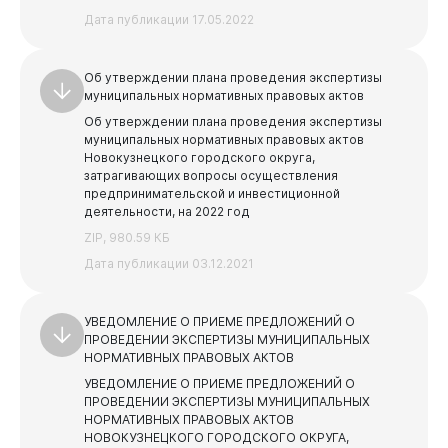
Учреждения, подведомственные Управлению по
Дата публикации 17.05.2022
транспорту и связи
Учреждения, подведомственные Комитету
социальной защиты
Об утверждении плана проведения экспертизы
муниципальных нормативных правовых актов
Учреждения, подведомственные Комитету по делам
Об утверждении плана проведения экспертизы
молодежи
муниципальных нормативных правовых актов
Учреждения, подведомственные Управлению
Новокузнецкого городского округа,
культуры
затрагивающих вопросы осуществления
предпринимательской и инвестиционной
Учреждения, подведомственные Комитету
деятельности, на 2022 год
образования и науки
ZIP, 980.59 КБ
Дата публикации 03.12.2021
УВЕДОМЛЕНИЕ О ПРИЕМЕ ПРЕДЛОЖЕНИЙ О
Горожанам
ПРОВЕДЕНИИ ЭКСПЕРТИЗЫ МУНИЦИПАЛЬНЫХ
НОРМАТИВНЫХ ПРАВОВЫХ АКТОВ
УВЕДОМЛЕНИЕ О ПРИЕМЕ ПРЕДЛОЖЕНИЙ О
ПРОВЕДЕНИИ ЭКСПЕРТИЗЫ МУНИЦИПАЛЬНЫХ
НОРМАТИВНЫХ ПРАВОВЫХ АКТОВ
НОВОКУЗНЕЦКОГО ГОРОДСКОГО ОКРУГА,