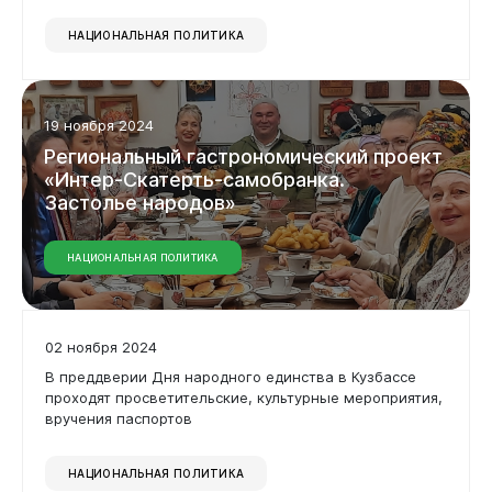
Дата
НАЦИОНАЛЬНАЯ ПОЛИТИКА
Применить фильтр
19 ноября 2024
Администрация
Региональный
гастрономический
проект
Сбросить фильтр
«Интер-Скатерть-самобранка.
Застолье
народов»
НАЦИОНАЛЬНАЯ ПОЛИТИКА
02 ноября 2024
В преддверии Дня народного единства в Кузбассе
Горожанам
проходят просветительские, культурные мероприятия,
вручения паспортов
НАЦИОНАЛЬНАЯ ПОЛИТИКА