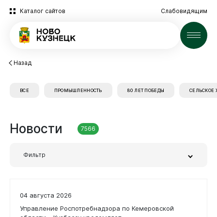
Каталог сайтов
Слабовидящим
Новости
Назад
ВСЕ
ПРОМЫШЛЕННОСТЬ
80 ЛЕТ ПОБЕДЫ
СЕЛЬСКОЕ 
Новости
7566
Фильтр
Новокузнецк
Заголовок или часть текста
04 августа 2026
Управление Роспотребнадзора по Кемеровской