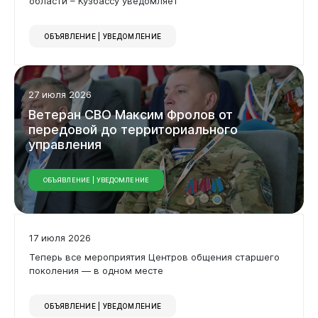
области – Кузбассу уведомляет
Дата
ОБЪЯВЛЕНИЕ | УВЕДОМЛЕНИЕ
Применить фильтр
Администрация
27 июля 2026
Сбросить фильтр
Ветеран
СВО
Максим
Фролов
от
передовой
до
территориального
управления
ОБЪЯВЛЕНИЕ | УВЕДОМЛЕНИЕ
17 июля 2026
Горожанам
Теперь все мероприятия Центров общения старшего
поколения — в одном месте
ОБЪЯВЛЕНИЕ | УВЕДОМЛЕНИЕ