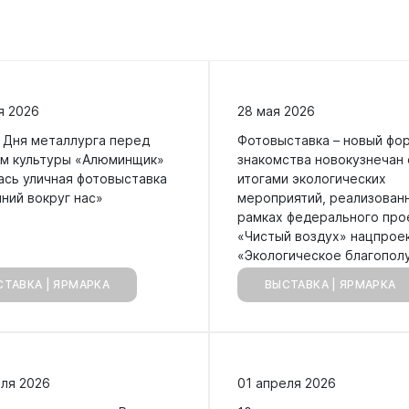
Сведения о лесах Новокузнецкого
городского округа
Отдел мобилизационной подготовки
Контрольно-счетная палата
Отдел бухгалтерского учета и
Новокузнецкого городского округа
отчетности
я 2026
28 мая 2026
н Дня металлурга перед
Фотовыставка – новый фо
Совет народных депутатов
м культуры «Алюминщик»
знакомства новокузнечан 
Отдел внутреннего финансового
ась уличная фотовыставка
итогами экологических
контроля
ний вокруг нас»
мероприятий, реализован
Выборы
рамках федерального про
Правовое управление
«Чистый воздух» нацпрое
«Экологическое благопол
СТАВКА | ЯРМАРКА
Советы и комиссии
ВЫСТАВКА | ЯРМАРКА
еля 2026
01 апреля 2026