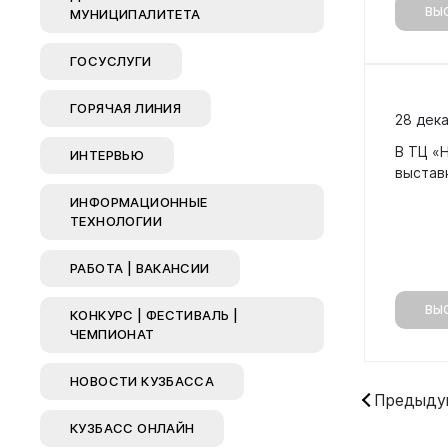
ВЫ
МУНИЦИПАЛИТЕТА
Горо
ГОСУСЛУГИ
Горячие ли
ГОРЯЧАЯ ЛИНИЯ
Националь
28 дек
Образовани
В ТЦ «
ИНТЕРВЬЮ
выстав
Культура и
ИНФОРМАЦИОННЫЕ
Опека и по
ТЕХНОЛОГИИ
Экология
РАБОТА | ВАКАНСИИ
Молодежна
ВЫ
Жилищно-к
КОНКУРС | ФЕСТИВАЛЬ |
хозяйство
ЧЕМПИОНАТ
Улучшение
НОВОСТИ КУЗБАССА
Социальна
Предыду
КУЗБАСС ОНЛАЙН
Транспорт