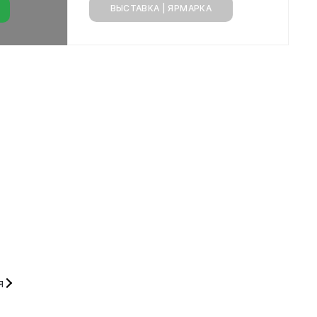
ВЫСТАВКА | ЯРМАРКА
Документы
Утвержденные документы
Экспертиза НПА
Публичные слушания и
общественные обсуждения
Оценка регулирующего
воздействия
Проекты правовых актов
у
Противодействие коррупции
нции
Среднемесячная заработная
нс
плата
Финансы
я