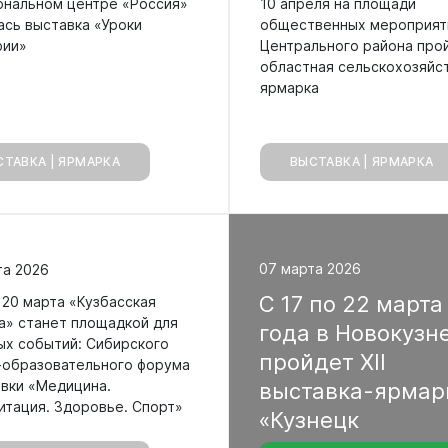
ональном центре «Россия»
10 апреля на площади
ась выставка «Уроки
общественных мероприят
фии»
Центрального района про
областная сельскохозяйс
ярмарка
СТАВКА | ЯРМАРКА
ВЫСТАВКА | ЯРМАРКА
07 марта 2026
та 2026
С
17
по
22
март
 20 марта «Кузбасская
а» станет площадкой для
года
в
Новокузн
ых событий: Сибирского
пройдет
XII
-образовательного форума
авки «Медицина.
выставка-ярма
итация. Здоровье. Спорт»
«Кузнецк