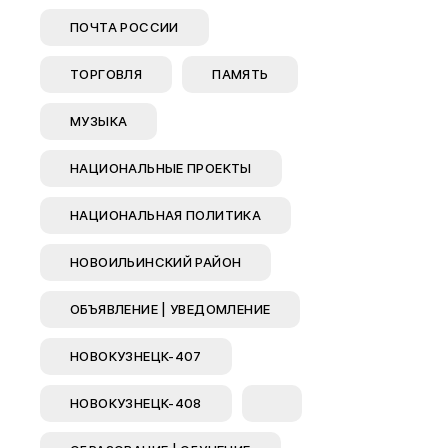
Муниципал
ПОЧТА РОССИИ
Муниципал
ТОРГОВЛЯ
ПАМЯТЬ
Безопасно
Сведения 
МУЗЫКА
Новокузне
округа
НАЦИОНАЛЬНЫЕ ПРОЕКТЫ
Контрольно
Новокузне
НАЦИОНАЛЬНАЯ ПОЛИТИКА
округа
НОВОИЛЬИНСКИЙ РАЙОН
Совет нар
Выборы
ОБЪЯВЛЕНИЕ | УВЕДОМЛЕНИЕ
Выборы де
Новокузне
НОВОКУЗНЕЦК-407
Совета на
седьмого 
НОВОКУЗНЕЦК-408