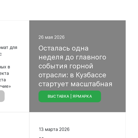
26 мая 2026
Осталась
одна
рмат для
с
неделя
до
главного
события
горной
ных в
екта
отрасли:
в
Кузбассе
кта
стартует
масштабная
учие»
выставка!
ВЫСТАВКА | ЯРМАРКА
13 марта 2026