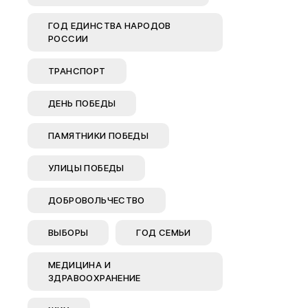
Вирт
ГОД ЕДИНСТВА НАРОДОВ
РОССИИ
прие
Оставить 
ТРАНСПОРТ
График пр
ДЕНЬ ПОБЕДЫ
Отчеты о р
Личный ка
ПАМЯТНИКИ ПОБЕДЫ
УЛИЦЫ ПОБЕДЫ
ДОБРОВОЛЬЧЕСТВО
ВЫБОРЫ
ГОД СЕМЬИ
МЕДИЦИНА И
ЗДРАВООХРАНЕНИЕ