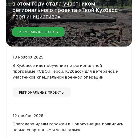
Дата
в
этом
году
стала
участником
регионального
проекта
«Твой
Кузбасс
–
твоя
инициатива»
РЕГИОНАЛЬНЫЕ ПРОЕКТЫ
Применить фильтр
Сбросить фильтр
Администрация
18 ноября 2025
В Кузбассе идет обучение по региональной
программе «СВОи Герои. КуZбасс» для ветеранов и
участников специальной военной операции
РЕГИОНАЛЬНЫЕ ПРОЕКТЫ
12 ноября 2025
Благодаря идеям горожан в Новокузнецке появились
Горожанам
новые спортивные и зоны отдыха