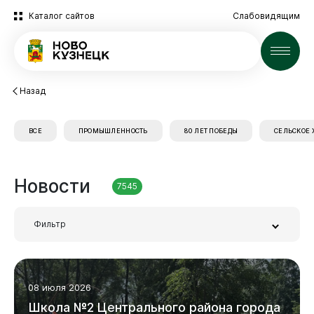
Каталог сайтов
Слабовидящим
Новости
Назад
ВСЕ
ПРОМЫШЛЕННОСТЬ
80 ЛЕТ ПОБЕДЫ
СЕЛЬСКОЕ 
Новости
7545
Фильтр
Новокузнецк
Заголовок или часть текста
08 июля 2026
Школа
№2
Центрального
района
города