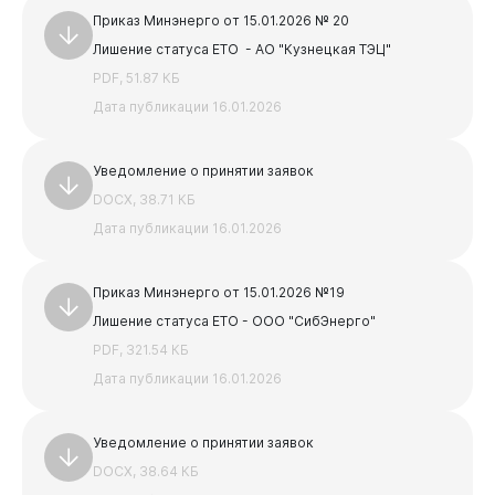
PDF, 3.86 МБ
Приказ Минэнерго от 15.01.2026 № 20
АКТ и паспорт для УО
Лишение статуса ЕТО - АО "Кузнецкая ТЭЦ"
DOCX, 19.02 КБ
PDF, 51.87 КБ
Предыдущая
Следующая
Дата публикации 16.01.2026
1
2
3
4
5
Уведомление о принятии заявок
DOCX, 38.71 КБ
Дата публикации 16.01.2026
Приказ Минэнерго от 15.01.2026 №19
Лишение статуса ЕТО - ООО "СибЭнерго"
PDF, 321.54 КБ
Дата публикации 16.01.2026
Уведомление о принятии заявок
DOCX, 38.64 КБ