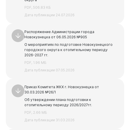
Предыдущая
Следующая
Бизнесу
PDF, 506.83 КБ
1
...
7
8
9
10
11
...
30
Предыдущая
Следующая
Дата публикации 24.07.2026
1
2
3
Распоряжение Администрации города
Новокузнецка от 06.05.2026 №905
О мероприятиях по подготовке Новокузнецкого
городского округа к отопительному периоду
2026-2027 гг.
PDF, 1.96 МБ
Дата публикации 07.05.2026
Приказ Комитета ЖКХ г. Новокузнецка от
30.03.2026 №26/1
Об утверждении плана подготовки к
отопительному периоду 2026/2027гг.
PDF, 2.66 МБ
Дата публикации 31.03.2026
Документы