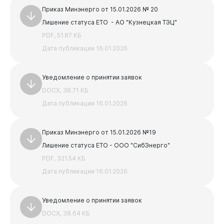
PDF, 3.86 МБ
Приказ Минэнерго от 15.01.2026 № 20
АКТ и паспорт для УО
Лишение статуса ЕТО - АО "Кузнецкая ТЭЦ"
DOCX, 19.02 КБ
PDF, 51.87 КБ
Предыдущая
Следующая
Дата публикации 16.01.2026
1
2
3
4
5
Уведомление о принятии заявок
DOCX, 38.71 КБ
Дата публикации 16.01.2026
Приказ Минэнерго от 15.01.2026 №19
Лишение статуса ЕТО - ООО "СибЭнерго"
PDF, 321.54 КБ
Дата публикации 16.01.2026
Уведомление о принятии заявок
DOCX, 38.64 КБ