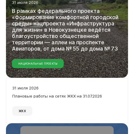
31 июля 2026
В
рамках
федерального
проекта
«Формирование
комфортной
городской
среды»
нацпроекта
«Инфраструктура
для
жизни»
в
Новокузнецке
ведётся
благоустройство
общественной
территории
—
аллеи
на
проспекте
Авиаторов,
от
дома
№ 55
до
дома
№ 73
НАЦИОНАЛЬНЫЕ ПРОЕКТЫ
31 июля 2026
Плановые работы на сетях ЖКХ на 31.07.2026
ЖКХ