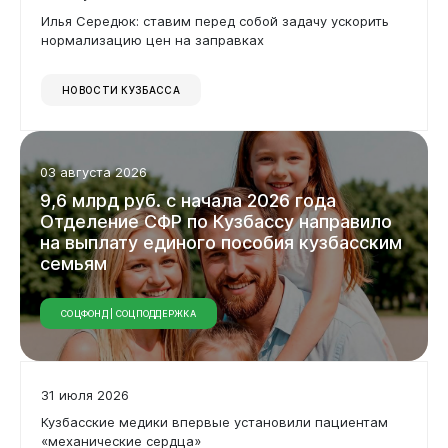
Илья Середюк: ставим перед собой задачу ускорить
нормализацию цен на заправках
НОВОСТИ КУЗБАССА
03 августа 2026
9,6
млрд
руб.
с
начала
2026
года
Отделение
СФР
по
Кузбассу
направило
на
выплату
единого
пособия
кузбасским
семьям
СОЦФОНД | СОЦПОДДЕРЖКА
31 июля 2026
Кузбасские медики впервые установили пациентам
«механические сердца»