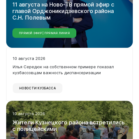
11
августа
на
Ново-ТВ
прямой
эфир
с
главой
Орджоникидзевского
района
С.Н.
Полевым
ПРЯМОЙ ЭФИР | ПРЯМАЯ ЛИНИЯ
10 августа 2026
Илья Середюк на собственном примере показал
кузбассовцам важность диспансеризации
НОВОСТИ КУЗБАССА
10 августа 2026
Жители
Кузнецкого
района
встретились
Администрация
с
полицейскими