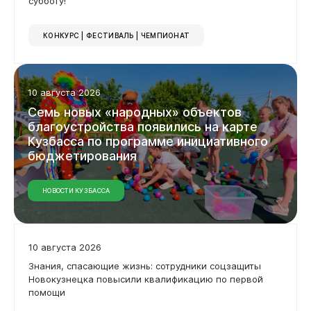
субботу!
Дата
КОНКУРС | ФЕСТИВАЛЬ | ЧЕМПИОНАТ
Применить фильтр
10 августа 2026
Сбросить фильтр
Семь
новых
«народных»
объектов
благоустройства
появились
на
карте
Кузбасса
по
программе
инициативного
бюджетирования
НОВОСТИ КУЗБАССА
10 августа 2026
Знания, спасающие жизнь: сотрудники соцзащиты
Новокузнецка повысили квалификацию по первой
помощи