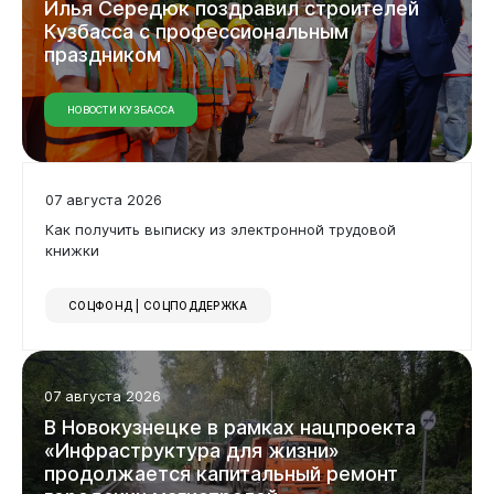
Илья
Середюк
поздравил
строителей
Кузбасса
с
профессиональным
праздником
Горожанам
НОВОСТИ КУЗБАССА
07 августа 2026
Как получить выписку из электронной трудовой
книжки
СОЦФОНД | СОЦПОДДЕРЖКА
07 августа 2026
В
Новокузнецке
в
рамках
нацпроекта
«Инфраструктура
для
жизни»
продолжается
капитальный
ремонт