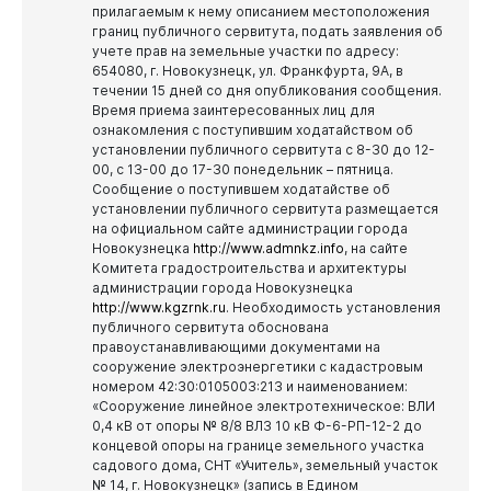
прилагаемым к нему описанием местоположения
границ публичного сервитута, подать заявления об
учете прав на земельные участки по адресу:
654080, г. Новокузнецк, ул. Франкфурта, 9А, в
течении 15 дней со дня опубликования сообщения.
Время приема заинтересованных лиц для
ознакомления с поступившим ходатайством об
установлении публичного сервитута с 8-30 до 12-
00, с 13-00 до 17-30 понедельник – пятница.
Сообщение о поступившем ходатайстве об
установлении публичного сервитута размещается
на официальном сайте администрации города
Новокузнецка
http://www.admnkz.info
, на сайте
Комитета градостроительства и архитектуры
администрации города Новокузнецка
http://www.kgzrnk.ru
.
Необходимость установления
публичного сервитута обоснована
правоустанавливающими документами на
сооружение электроэнергетики с кадастровым
номером 42:30:0105003:213 и наименованием:
«Сооружение линейное электротехническое: ВЛИ
0,4 кВ от опоры № 8/8 ВЛЗ 10 кВ Ф-6-РП-12-2 до
концевой опоры на границе земельного участка
садового дома, СНТ «Учитель», земельный участок
№ 14, г. Новокузнецк» (запись в Едином