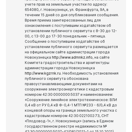
учете прав на земельные участки по адресу:
654080, г. Новокузнецк, ул. Франкфурта, 9А, в
течении 15 дней со дня опубликования сообщения.
Время приема заинтересованных лиц для
ознакомления с поступившим ходатайством об
установлении публичного сервитута с 8-30 до 12-
00, с 13-00 до 17-30 понедельник – пятница.
Сообщение о поступившем ходатайстве об
установлении публичного сервитута размещается
на официальном сайте администрации города
Новокузнецка
http://www.admnkz.info
, на сайте
Комитета градостроительства и архитектуры
администрации города Новокузнецка
http://www.kgzrnk.ru
.
Необходимость установления
публичного сервитута обоснована
правоустанавливающими документами на
сооружение электроэнергетики с кадастровым
номером 42:30:0000000:5037 и наименованием:
«Сооружение линейное электротехническое: ВЛИ
0,4 кВ от РУ 0,4 кВ Ф-0,4-1 МТП №233 - 6/0,4 кВ до
концевой опоры на границе земельного участка с
кадастровым номером 42:30:0221002:73, СНТ
«Плодовод-1», г. Новокузнецк» (запись в Едином
государственном реестре недвижимости №
42:30:0000000:5037-42/081/2021-1 от 15.10.2021).