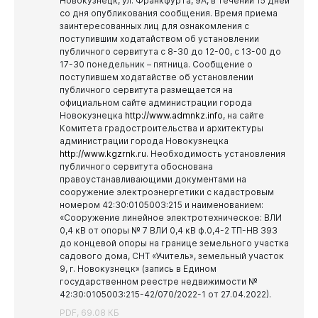
Новокузнецк, ул. Франкфурта, 9А, в течении 15 дней
Администрация Куйбышевского района
со дня опубликования сообщения.
Время приема
Новокузнецк
заинтересованных лиц для ознакомления с
Администрация Орджоникидзевского района
поступившим ходатайством об установлении
публичного сервитута с 8-30 до 12-00, с 13-00 до
Администрация Новоильинского района
17-30 понедельник – пятница.
Сообщение о
Советы и комиссии
поступившем ходатайстве об установлении
Антитеррористическая комиссия
публичного сервитута размещается на
официальном сайте администрации города
Антинаркотическая комиссия
Новокузнецка
http://www.admnkz.info
, на сайте
Комитета градостроительства и архитектуры
Комиссия по противодействию экстремизму
администрации города Новокузнецка
Комиссия по соблюдению требований к служебному
http://www.kgzrnk.ru
.
Необходимость установления
поведению муниципальных служащих и
публичного сервитута обоснована
урегулированию конфликта интересов
правоустанавливающими документами на
сооружение электроэнергетики с кадастровым
Комиссия по противодействию незаконному обороту
номером 42:30:0105003:215 и наименованием:
промышленной продукции
«Сооружение линейное электротехническое: ВЛИ
0,4 кВ от опоры № 7 ВЛИ 0,4 кВ ф.0,4-2 ТП-НВ 393
Комиссия по обеспечению безопасности дорожного
до концевой опоры на границе земельного участка
движения
садового дома, СНТ «Учитель», земельный участок
9, г. Новокузнецк» (запись в Едином
Наблюдательный совет по социальной адаптации лиц,
государственном реестре недвижимости №
освободившихся из мест лишения свободы
42:30:0105003:215-42/070/2022-1 от 27.04.2022).
Избирательные комиссии
PDF, 69.08 КБ