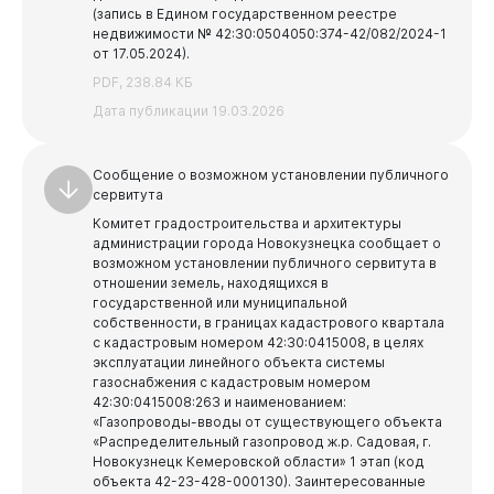
(запись в Едином государственном реестре
недвижимости № 42:30:0504050:374-42/082/2024-1
от 17.05.2024).
PDF, 238.84 КБ
Дата публикации 19.03.2026
Сообщение о возможном установлении публичного
сервитута
Комитет градостроительства и архитектуры
администрации города Новокузнецка сообщает о
возможном установлении публичного сервитута в
отношении земель, находящихся в
государственной или муниципальной
собственности, в границах кадастрового квартала
с кадастровым номером 42:30:0415008, в целях
эксплуатации линейного объекта системы
газоснабжения с кадастровым номером
42:30:0415008:263 и наименованием:
«Газопроводы-вводы от существующего объекта
«Распределительный газопровод ж.р. Садовая, г.
Новокузнецк Кемеровской области» 1 этап (код
объекта 42-23-428-000130).
Заинтересованные