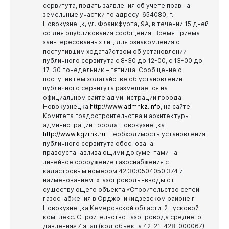
сервитута, подать заявления об учете прав на
земельные участки по адресу: 654080, г.
Новокузнецк, ул. Франкфурта, 9А, в течении 15 дней
со дня опубликования сообщения.
Время приема
заинтересованных лиц для ознакомления с
поступившим ходатайством об установлении
публичного сервитута с 8-30 до 12-00, с 13-00 до
17-30 понедельник – пятница.
Сообщение о
поступившем ходатайстве об установлении
публичного сервитута размещается на
официальном сайте администрации города
Новокузнецка
http://www.admnkz.info
, на сайте
Комитета градостроительства и архитектуры
администрации города Новокузнецка
http://www.kgzrnk.ru
.
Необходимость установления
публичного сервитута обоснована
правоустанавливающими документами на
линейное сооружение газоснабжения с
кадастровым номером 42:30:0504050:374 и
наименованием: «Газопроводы-вводы от
существующего объекта «Строительство сетей
газоснабжения в Орджоникидзевском районе г.
Новокузнецка Кемеровской области. 2 пусковой
комплекс. Строительство газопровода среднего
давления» 7 этап (код объекта 42-21-428-000067)