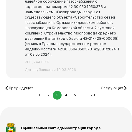
линейное сооружение газоснабжения с
кадастровым номером 42:30:0504050:373 и
наименованием: «Газопроводы-вводы от
существующего объекта «Строительство сетей
газоснабжения в Орджоникидзевском районе г.
Новокузнецка Кемеровской области. 2 пусковой
комплекс. Строительство газопровода среднего
давления» 8 этап (код объекта 42-21-428-000068)
(запись в Едином государственном реестре
недвижимости № 42:30:0504050:373-42/081/2024-1
от 02.05.2024).
PDF, 244.8 КБ
Дата публикации 19.03.2026
Предыдущая
Следующая
1
2
3
4
5
...
28
Официальный сайт администрации города