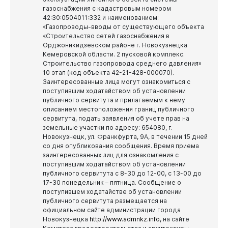
газоснабжения с кадастровым номером
42:30:0504011:332 и наименованием:
«Газопроводы-вводы от существующего объекта
«Строительство сетей газоснабжения в
Орджоникидзевском районе г. Новокузнецка
Кемеровской области. 2 пусковой комплекс.
Строительство газопровода среднего давления»
10 этап (код объекта 42-21-428-000070).
Заинтересованные лица могут ознакомиться с
поступившим ходатайством об установлении
публичного сервитута и прилагаемым к нему
описанием местоположения границ публичного
сервитута, подать заявления об учете прав на
земельные участки по адресу: 654080, г.
Новокузнецк, ул. Франкфурта, 9А, в течении 15 дней
со дня опубликования сообщения.
Время приема
заинтересованных лиц для ознакомления с
поступившим ходатайством об установлении
публичного сервитута с 8-30 до 12-00, с 13-00 до
17-30 понедельник – пятница.
Сообщение о
поступившем ходатайстве об установлении
публичного сервитута размещается на
официальном сайте администрации города
Новокузнецка
http://www.admnkz.info
, на сайте