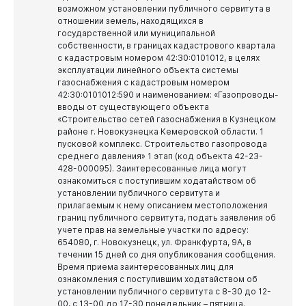
возможном установлении публичного сервитута в
отношении земель, находящихся в
государственной или муниципальной
собственности, в границах кадастрового квартала
с кадастровым номером 42:30:0101012, в целях
эксплуатации линейного объекта системы
газоснабжения с кадастровым номером
42:30:0101012:590 и наименованием: «Газопроводы-
вводы от существующего объекта
«Строительство сетей газоснабжения в Кузнецком
районе г. Новокузнецка Кемеровской области. 1
пусковой комплекс. Строительство газопровода
среднего давления» 1 этап (код объекта 42-23-
428-000095).
Заинтересованные лица могут
ознакомиться с поступившим ходатайством об
установлении публичного сервитута и
прилагаемым к нему описанием местоположения
границ публичного сервитута, подать заявления об
учете прав на земельные участки по адресу:
654080, г. Новокузнецк, ул. Франкфурта, 9А, в
течении 15 дней со дня опубликования сообщения.
Время приема заинтересованных лиц для
ознакомления с поступившим ходатайством об
установлении публичного сервитута с 8-30 до 12-
00, с 13-00 до 17-30 понедельник – пятница.