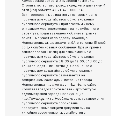
Кемеровской области. 2 пусковой комплекс.
Строительство газопровода среднего давления» 4
этап (код объекта 42-21-428-000064).
Заинтересованные лица могут ознакомиться с
поступившим ходатайством об установлении
публичного сервитута и прилагаемым к нему
описанием местоположения границ публичного
сервитута, подать заявления об учете прав на
земельные участки по адресу: 654080, г.
Новокузнецк, ул. Франкфурта, 9А, в течении 15 дней
со дня опубликования сообщения.
Время приема
заинтересованных лиц для ознакомления с
поступившим ходатайством об установлении
публичного сервитута с 8-30 до 12-00, с 13-00 до
17-30 понедельник – пятница.
Сообщение о
поступившем ходатайстве об установлении
публичного сервитута размещается на
официальном сайте администрации города
Новокузнецка
http://www.admnkz.info
, на сайте
Комитета градостроительства и архитектуры
администрации города Новокузнецка
http://www.kgzrnk.ru
.
Необходимость установления
публичного сервитута обоснована
правоустанавливающими документами на
линейное сооружение газоснабжения с
Виртуальная
приемная