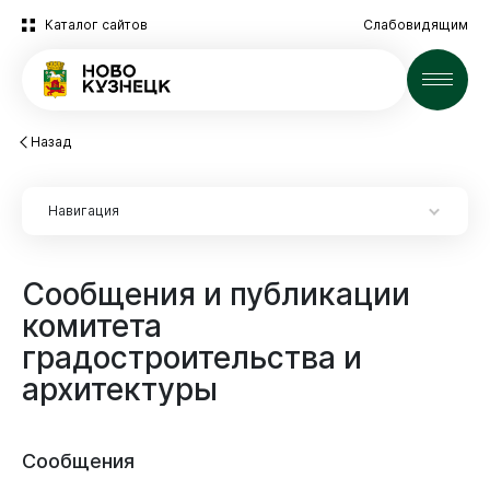
Каталог сайтов
Слабовидящим
Новости
Назад
Навигация
Сообщения
и
публикации
комитета
градостроительства
и
архитектуры
Первый заместитель главы города
Комитет по управлению муниципальным имуществом
Сообщения
Заместитель главы города по социальным вопросам
Комитет охраны окружающей среды и природных