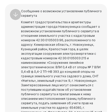
Комитет социальной защиты
ресурсов
Заместитель главы города по строительству
Комитет образования и науки
Комитет градостроительства и архитектуры
Сообщение о возможном установлении публичного
Управление по транспорту и связи
Заместитель главы города по ЖКХ - председатель
сервитута
Управление опеки и попечительства
Комитета ЖКХ
Управление капитального строительства
Управление дорожно-коммунального хозяйства и
Комитет градостроительства и архитектуры
благоустройства
Управление культуры и молодежной политики
Комитет жилищно-коммунального хозяйства
администрации города Новокузнецка сообщает о
Управление по учету и приватизации жилых помещений
Заместитель Главы города - руководитель аппарата
возможном установлении публичного сервитута в
Муниципальный контроль в сфере благоустройства
Комитет по физической культуре, спорту и туризму
Управление делами администрации города
отношении земельного участка с кадастровым
Заместитель главы города по экономическим вопросам
номером 42:30:0105003:96, расположенного по
Отдел по труду
Управление информационной политики и социальных
адресу: Кемеровская область, г. Новокузнецк,
Отдел контроля цен и смет
коммуникаций
Заместитель главы города по вопросам
Кузнецкий район, Крепостная гора, в целях
Сектор по организации деятельности муниципальных
взаимодействия с административными органами, ГО и
Управление закупок
комиссий по делам несовершеннолетних и защите их
эксплуатации сооружения электроэнергетики с
Отдел кадров
ЧС - начальник управления административных органов,
прав
кадастровым номером 42:30:0105003:215 и
ГО и ЧС
Управление экономического развития,
наименованием: «Сооружение линейное
Отдел информационных технологий
промышленности и инвестиций
электротехническое: ВЛИ 0,4 кВ от опоры № 7 ВЛИ
Управление административных органов, ГО и ЧС
Заместитель главы города - начальник Финансового
Контрактный отдел
0,4 кВ ф.0,4-2 ТП-НВ 393 до концевой опоры на
Управление потребительского рынка и развития
управления города Новокузнецка
границе земельного участка садового дома, СНТ
предпринимательства
«Учитель», земельный участок 9, г. Новокузнецк».
Финансовое управление города Новокузнецка
Районы города
Заинтересованные лица могут ознакомиться с
Муниципальный контроль в сфере благоустройства
поступившим ходатайством об установлении
Администрация Центрального района
публичного сервитута и прилагаемым к нему
описанием местоположения границ публичного
Администрация Кузнецкого района
сервитута, подать заявления об учете прав на
земельные участки по адресу: 654080, г.
Администрация Заводского района