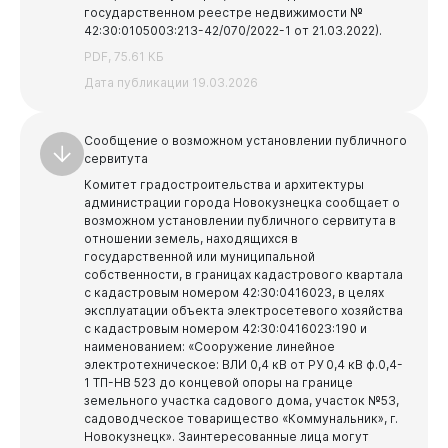
государственном реестре недвижимости №
42:30:0105003:213-42/070/2022-1 от 21.03.2022).
PDF, 75.61 КБ
Дата публикации 19.03.2026
Сообщение о возможном установлении публичного
сервитута
Бизнесу
Комитет градостроительства и архитектуры
администрации города Новокузнецка сообщает о
возможном установлении публичного сервитута в
отношении земель, находящихся в
государственной или муниципальной
собственности, в границах кадастрового квартала
с кадастровым номером 42:30:0416023, в целях
эксплуатации объекта электросетевого хозяйства
с кадастровым номером 42:30:0416023:190 и
наименованием: «Сооружение линейное
электротехническое: ВЛИ 0,4 кВ от РУ 0,4 кВ ф.0,4-
1 ТП-НВ 523 до концевой опоры на границе
земельного участка садового дома, участок №53,
садоводческое товарищество «Коммунальник», г.
Новокузнецк».
Заинтересованные лица могут