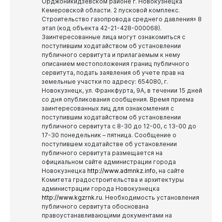
Орджоникидзевском районе г. Новокузнецка
Кемеровской области. 2 пусковой комплекс.
Строительство газопровода среднего давления» 8
этап (код объекта 42-21-428-000068).
Заинтересованные лица могут ознакомиться с
поступившим ходатайством об установлении
публичного сервитута и прилагаемым к нему
описанием местоположения границ публичного
сервитута, подать заявления об учете прав на
земельные участки по адресу: 654080, г.
Новокузнецк, ул. Франкфурта, 9А, в течении 15 дней
со дня опубликования сообщения.
Время приема
заинтересованных лиц для ознакомления с
поступившим ходатайством об установлении
публичного сервитута с 8-30 до 12-00, с 13-00 до
17-30 понедельник – пятница.
Сообщение о
поступившем ходатайстве об установлении
публичного сервитута размещается на
официальном сайте администрации города
Новокузнецка
http://www.admnkz.info
, на сайте
Комитета градостроительства и архитектуры
администрации города Новокузнецка
http://www.kgzrnk.ru
.
Необходимость установления
публичного сервитута обоснована
правоустанавливающими документами на