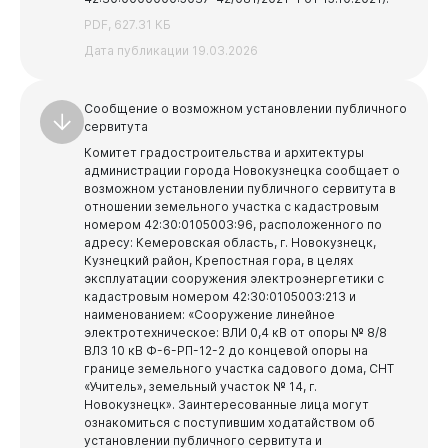
PDF, 627.31 КБ
Дата публикации 19.03.2026
Сообщение о возможном установлении публичного
сервитута
Комитет градостроительства и архитектуры
администрации города Новокузнецка сообщает о
возможном установлении публичного сервитута в
отношении земельного участка с кадастровым
номером 42:30:0105003:96, расположенного по
адресу: Кемеровская область, г. Новокузнецк,
Кузнецкий район, Крепостная гора, в целях
Горожанам
эксплуатации сооружения электроэнергетики с
кадастровым номером 42:30:0105003:213 и
наименованием: «Сооружение линейное
электротехническое: ВЛИ 0,4 кВ от опоры № 8/8
ВЛЗ 10 кВ Ф-6-РП-12-2 до концевой опоры на
границе земельного участка садового дома, СНТ
«Учитель», земельный участок № 14, г.
Новокузнецк».
Заинтересованные лица могут
ознакомиться с поступившим ходатайством об
установлении публичного сервитута и