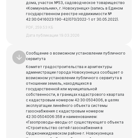
дома, участок №53, садоводческое товарищество
«Коммунальник», г. Новокузнецк» (запись в Едином
государственном реестре недвижимости №
42:30:0416023:190-42/070/2022-1 от 30.05.2022).
Документы
PDF, 259.53 КБ
Дата публикации 19.03.2026
Сообщение о возможном установлении публичного
сервитута
Комитет градостроительства и архитектуры
администрации города Новокузнецка сообщает о
возможном установлении публичного сервитута в
отношении земель, находящихся в
государственной или муниципальной
собственности, в границах кадастрового квартала
с кадастровым номером 42:30:0504006, в целях
эксплуатации линейного объекта системы
газоснабжения с кадастровым номером
42:30:0504006:358 и наименованием:
«Газопроводы-вводы от существующего объекта
«Строительство сетей газоснабжения в
Орджоникидзевском районе г. Новокузнецка