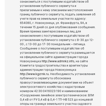
ознакомиться с поступившим ходатайством об
установлении публичного сервитута и
прилагаемым к нему описанием местоположения
границ публичного сервитута, подать заявления об
учете прав на земельные участки по адресу:
654080, г. Новокузнецк, ул. Франкфурта, 9А, в
течении 15 дней со дня опубликования сообщения.
Время приема заинтересованных лиц для
ознакомления с поступившим ходатайством об
установлении публичного сервитута с 8-30 до 12-
00 , с 13-00 до 17-30 понедельник – пятница.
Сообщение о поступившем ходатайстве об
установлении публичного сервитута размещается
на официальном сайте администрации города
Новокузнецка
http://www.admnkz.info
, на сайте
Комитета градостроительства и архитектуры
администрации города Новокузнецка
http://www.kgzrnk.ru
.
Необходимость установления
публичного сервитута обоснована
правоустанавливающими документами на объект
электросетевого хозяйства с кадастровым
номером 42:30:0416023:190 и наименованием:
«Сооружение линейное электротехническое: ВЛИ
0,4 кВ от РУ 0,4 кВ ф.0,4-1 ТП-НВ 523 до концевой
опоры на границе земельного участка садового