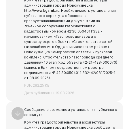
Комитета градостроительства и архитектуры
администрации города Новокузнецка
http://www.kgzrnk.ru
.
Необходимость установления
публичного сервитута обоснована
правоустанавливающими документами на
линейное сооружение газоснабжения с
кадастровым номером 42:30:0504011:332 и
наименованием: «Газопроводы-вводы от
существующего объекта «Строительство сетей
газоснабжения в Орджоникидзевском районе г.
Новокузнецка Кемеровской области. 2 пусковой
комплекс. Строительство газопровода среднего
давления» 10 этап (код объекта 42-21-428-000070)
(запись в Едином государственном реестре
недвижимости № 42:30:0504011:332-42/081/2025-1
от 08.09.2025).
PDF, 282.25 КБ
Дата публикации 19.03.2026
Сообщение о возможном установлении публичного
сервитута
Комитет градостроительства и архитектуры
администрации города Новокузнецка сообщает о