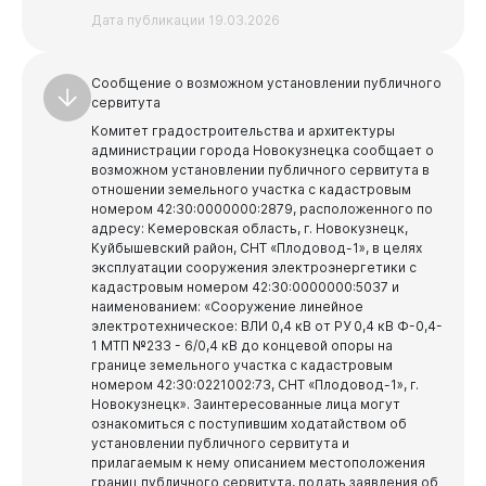
Дата публикации 19.03.2026
Сообщение о возможном установлении публичного
сервитута
Комитет градостроительства и архитектуры
администрации города Новокузнецка сообщает о
возможном установлении публичного сервитута в
отношении земельного участка с кадастровым
номером 42:30:0000000:2879, расположенного по
адресу: Кемеровская область, г. Новокузнецк,
Куйбышевский район, СНТ «Плодовод-1», в целях
эксплуатации сооружения электроэнергетики с
кадастровым номером 42:30:0000000:5037 и
наименованием: «Сооружение линейное
электротехническое: ВЛИ 0,4 кВ от РУ 0,4 кВ Ф-0,4-
1 МТП №233 - 6/0,4 кВ до концевой опоры на
границе земельного участка с кадастровым
номером 42:30:0221002:73, СНТ «Плодовод-1», г.
Новокузнецк».
Заинтересованные лица могут
Администрация
ознакомиться с поступившим ходатайством об
установлении публичного сервитута и
прилагаемым к нему описанием местоположения
границ публичного сервитута, подать заявления об