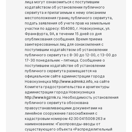
лица могут ознакомиться с поступившим
ходатайством об установлении публичного
сервитута и прилагаемым к нему описанием
местоположения границ публичного сервитута,
подать заявления об учете прав на земельные
участки по адресу: 654080, г. Новокузнецк, ул.
Франкфурта, 9А, в течении 15 дней со дня
опубликования сообщения.
Время приема
заинтересованных лиц для ознакомления с
поступившим ходатайством об установлении
публичного сервитута с 8-30 до 12-00, с 13-00 до
17-30 понедельник – пятница.
Сообщение о
поступившем ходатайстве об установлении
публичного сервитута размещается на
официальном сайте администрации города
Новокузнецка
http://www.admnkz.info
, на сайте
Комитета градостроительства и архитектуры
администрации города Новокузнецка
http://www.kgzrnk.ru
.
Необходимость установления
публичного сервитута обоснована
правоустанавливающими документами на
линейное сооружение газоснабжения с
кадастровым номером 42:30:0415008:263 и
наименованием: «Газопроводы-вводы от
существующего объекта «Распределительный