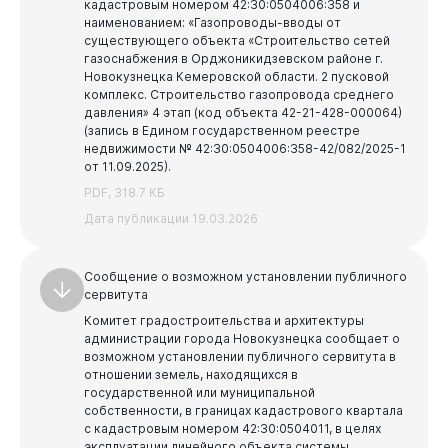
кадастровым номером 42:30:0504006:358 и
наименованием: «Газопроводы-вводы от
существующего объекта «Строительство сетей
газоснабжения в Орджоникидзевском районе г.
Новокузнецка Кемеровской области. 2 пусковой
комплекс. Строительство газопровода среднего
давления» 4 этап (код объекта 42-21-428-000064)
(запись в Едином государственном реестре
недвижимости № 42:30:0504006:358-42/082/2025-1
от 11.09.2025).
PDF, 318.7 КБ
Дата публикации 19.03.2026
Сообщение о возможном установлении публичного
сервитута
Комитет градостроительства и архитектуры
администрации города Новокузнецка сообщает о
возможном установлении публичного сервитута в
отношении земель, находящихся в
государственной или муниципальной
собственности, в границах кадастрового квартала
с кадастровым номером 42:30:0504011, в целях
эксплуатации линейного объекта системы