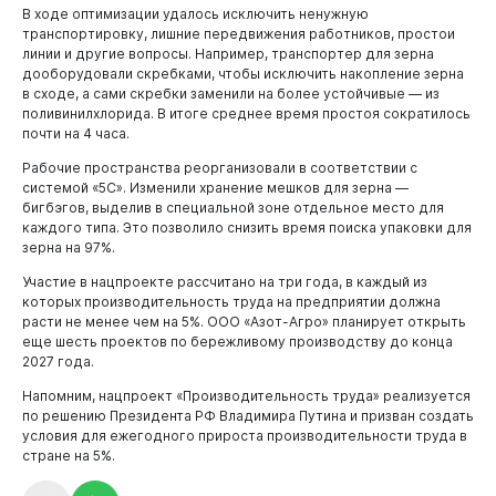
В ходе оптимизации удалось исключить ненужную
транспортировку, лишние передвижения работников, простои
линии и другие вопросы. Например, транспортер для зерна
дооборудовали скребками, чтобы исключить накопление зерна
в сходе, а сами скребки заменили на более устойчивые — из
поливинилхлорида. В итоге среднее время простоя сократилось
Горожанам
почти на 4 часа.
Рабочие пространства реорганизовали в соответствии с
системой «5С». Изменили хранение мешков для зерна —
бигбэгов, выделив в специальной зоне отдельное место для
каждого типа. Это позволило снизить время поиска упаковки для
зерна на 97%.
Участие в нацпроекте рассчитано на три года, в каждый из
которых производительность труда на предприятии должна
расти не менее чем на 5%. ООО «Азот-Агро» планирует открыть
еще шесть проектов по бережливому производству до конца
2027 года.
Напомним, нацпроект «Производительность труда» реализуется
по решению Президента РФ Владимира Путина и призван создать
условия для ежегодного прироста производительности труда в
стране на 5%.