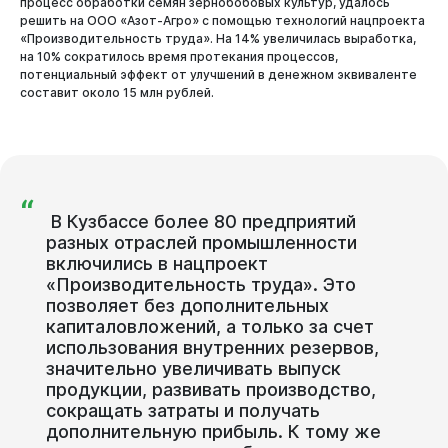
процесс обработки семян зернобобовых культур, удалось
решить на ООО «Азот-Агро» с помощью технологий нацпроекта
«Производительность труда». На 14% увеличилась выработка,
на 10% сократилось время протекания процессов,
потенциальный эффект от улучшений в денежном эквиваленте
составит около 15 млн рублей.
Новокузнецк
“
В
Кузбассе
более
80
предприятий
разных
отраслей
промышленности
включились
в
нацпроект
«Производительность
труда».
Это
позволяет
без
дополнительных
капиталовложений,
а
только
за
счет
использования
внутренних
резервов,
значительно
увеличивать
выпуск
продукции,
развивать
производство,
сокращать
затраты
и
получать
дополнительную
прибыль.
К
тому
же