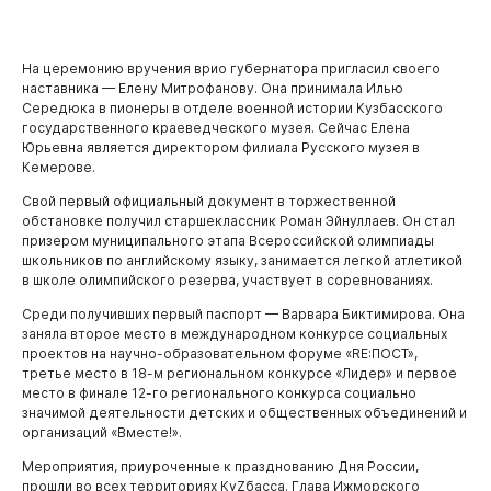
На церемонию вручения врио губернатора пригласил своего
наставника — Елену Митрофанову. Она принимала Илью
Середюка в пионеры в отделе военной истории Кузбасского
государственного краеведческого музея. Сейчас Елена
Юрьевна является директором филиала Русского музея в
Кемерове.
Свой первый официальный документ в торжественной
обстановке получил старшеклассник Роман Эйнуллаев. Он стал
призером муниципального этапа Всероссийской олимпиады
школьников по английскому языку, занимается легкой атлетикой
в школе олимпийского резерва, участвует в соревнованиях.
Среди получивших первый паспорт — Варвара Биктимирова. Она
заняла второе место в международном конкурсе социальных
проектов на научно-образовательном форуме «RE:ПОСТ»,
третье место в 18-м региональном конкурсе «Лидер» и первое
место в финале 12-го регионального конкурса социально
значимой деятельности детских и общественных объединений и
организаций «Вместе!».
Мероприятия, приуроченные к празднованию Дня России,
прошли во всех территориях КуZбасса. Глава Ижморского