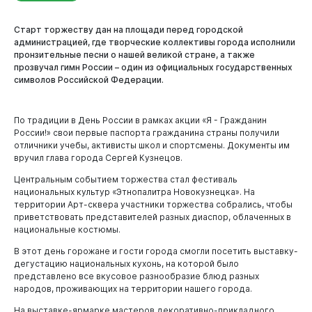
Старт торжеству дан на площади перед городской
администрацией, где творческие коллективы города исполнили
пронзительные песни о нашей великой стране, а также
прозвучал гимн России – один из официальных государственных
символов Российской Федерации.
Новокузнецк
По традиции в День России в рамках акции «Я - Гражданин
России!» свои первые паспорта гражданина страны получили
отличники учебы, активисты школ и спортсмены. Документы им
вручил глава города Сергей Кузнецов.
Центральным событием торжества стал фестиваль
национальных культур «Этнопалитра Новокузнецка». На
территории Арт-сквера участники торжества собрались, чтобы
приветствовать представителей разных диаспор, облаченных в
национальные костюмы.
В этот день горожане и гости города смогли посетить выставку-
дегустацию национальных кухонь, на которой было
представлено все вкусовое разнообразие блюд разных
народов, проживающих на территории нашего города.
На выставке-ярмарке мастеров декоративно-прикладного