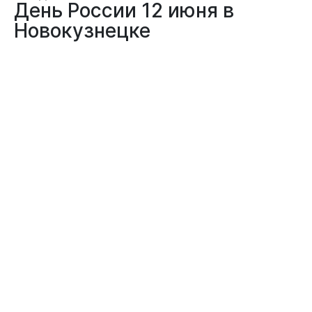
День России 12 июня в
Новокузнецке
11.06.2024
КУЛЬТУРА | ИСКУССТВО
ОБЩЕСТВО
В 10.30 в Арт-сквере на Кирова пройдет городской фестиваль
национальных культур "Этнопалитра Новокузнецка",
посвященный Дню России.
В программе фестиваля: национальные подворья, мастер-
классы по изготовлению традиционных национальных оберегов,
арт-пленэр художников-любителей и художников-