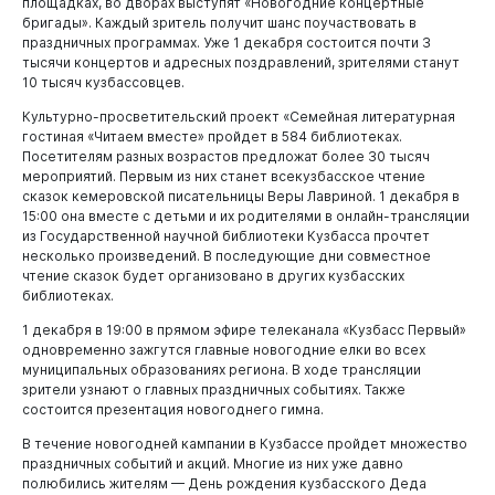
площадках, во дворах выступят «Новогодние концертные
бригады». Каждый зритель получит шанс поучаствовать в
праздничных программах. Уже 1 декабря состоится почти 3
тысячи концертов и адресных поздравлений, зрителями станут
Администрация
10 тысяч кузбассовцев.
Культурно-просветительский проект «Семейная литературная
гостиная «Читаем вместе» пройдет в 584 библиотеках.
Посетителям разных возрастов предложат более 30 тысяч
мероприятий. Первым из них станет всекузбасское чтение
сказок кемеровской писательницы Веры Лавриной. 1 декабря в
15:00 она вместе с детьми и их родителями в онлайн-трансляции
из Государственной научной библиотеки Кузбасса прочтет
несколько произведений. В последующие дни совместное
чтение сказок будет организовано в других кузбасских
библиотеках.
1 декабря в 19:00 в прямом эфире телеканала «Кузбасс Первый»
одновременно зажгутся главные новогодние елки во всех
муниципальных образованиях региона. В ходе трансляции
зрители узнают о главных праздничных событиях. Также
состоится презентация новогоднего гимна.
В течение новогодней кампании в Кузбассе пройдет множество
праздничных событий и акций. Многие из них уже давно
полюбились жителям — День рождения кузбасского Деда