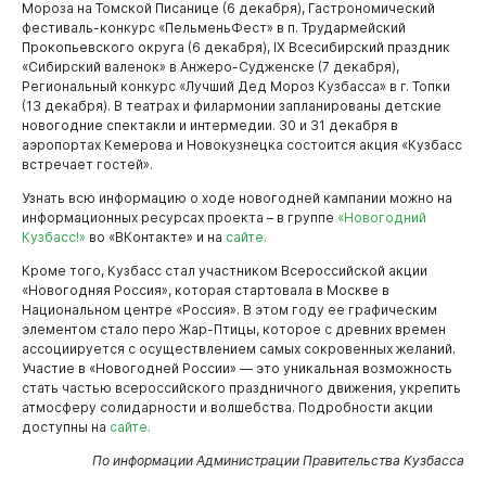
Мороза на Томской Писанице (6 декабря), Гастрономический
фестиваль-конкурс «ПельменьФест» в п. Трудармейский
Горожанам
Прокопьевского округа (6 декабря), IX Всесибирский праздник
«Сибирский валенок» в Анжеро-Судженске (7 декабря),
Региональный конкурс «Лучший Дед Мороз Кузбасса» в г. Топки
(13 декабря). В театрах и филармонии запланированы детские
новогодние спектакли и интермедии. 30 и 31 декабря в
аэропортах Кемерова и Новокузнецка состоится акция «Кузбасс
встречает гостей».
Узнать всю информацию о ходе новогодней кампании можно на
информационных ресурсах проекта – в группе
«Новогодний
Кузбасс!»
во «ВКонтакте» и на
сайте.
Кроме того, Кузбасс стал участником Всероссийской акции
«Новогодняя Россия», которая стартовала в Москве в
Национальном центре «Россия». В этом году ее графическим
элементом стало перо Жар-Птицы, которое с древних времен
ассоциируется с осуществлением самых сокровенных желаний.
Участие в «Новогодней России» — это уникальная возможность
стать частью всероссийского праздничного движения, укрепить
атмосферу солидарности и волшебства. Подробности акции
доступны на
сайте.
По информации Администрации Правительства Кузбасса