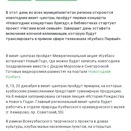
В этот день во всех муниципалитетах региона откроются
новогодние визит-центры, пройдут первые концерты
«Новогодних концертных бригад», в библиотеках стартует
Новокузнецк
проект «Читаем всей семьей». Завершит день эстафета
включения елочной иллюминации, которую будут
транслировать в прямом эфире телеканала «Кузбасс Первый».
В визит-центрах пройдет Межрегиональная акция «Кузбасс
встречает Новый Год», где можно будет записать новогоднее
поздравление вместе с Дедом Морозом и Снегурочкой.
Готовые видеоролики разместят на портале
Новогодний
Кузбасс.
6, 13, 20 декабря в визит-центрах пройдут ярмарки, на которых
кузбасские ремесленники представят сувенирную продукцию.
На 6 января запланирована сетевая лекция «История Рождества
и Нового Года». Главный региональный визит-центр будет
работать в отделе природы Кузбасского краеведческого музея
(г. Кемерово, пр. Советский, 55).
В рамках Всекузбасского творческого проекта в домах
культуры, клубах малых населенных пунктов, на открытых