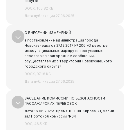
округа»
Опека и попечительство
DOCX, 105.82 КБ
Опека и попечительство
Экология
Новокузнецк
Дата публикации 27.06.2025
Нормативно-правовые акты
Общественный экологический Совет
Уборка и вывоз снега
О ВНЕСЕНИИ ИЗМЕНЕНИЙ
Жилищно-коммунальное хозяйство
Прогноз погоды
в постановление администрации города
Жилищно-коммунальное хозяйство
Новокузнецка от 27.12.2017 № 206 «О реестре
Общественные обсуждения
межмуниципальных маршрутов регулярных
Формирование комфортной городской среды
перевозок в пригородном сообщении,
Информация от Южно-Сибирского межрегионального
осуществляемых с территории Новокузнецкого
График проведения гидравлических испытаний
управления Росприроднадзора
городского округа»
тепловых сетей
Транспорт
Информация о пунктах приема отработанных
DOCX, 97.16 КБ
Газоснабжение
ртутьсодержащих ламп
Документы
Дата публикации 27.06.2025
Теплоснабжение
Безопасные и качественные дороги
Обращение с ТКО
Ремонт дорог и гарантийные обязательства
ЗАСЕДАНИЕ КОМИССИИ ПО БЕЗОПАСНОСТИ
ПАССАЖИРСКИХ ПЕРЕВОЗОК
Оперштаб по транспорту
Дата 16.06.2025г.
Время 10-00ч.
Кирова, 71, малый
Уведомления о брошенных транспортных средствах
зал
Протокол комиссии №64
DOC, 46.5 КБ
Информация о перемещенных транспортных
Администрация