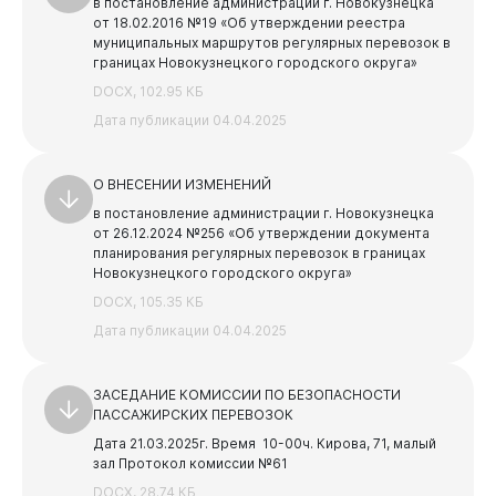
в постановление администрации г. Новокузнецка
от 18.02.2016 №19 «Об утверждении реестра
Комитет образования и науки администрации города
муниципальных маршрутов регулярных перевозок в
Новокузнецка
границах Новокузнецкого городского округа»
Управление потребительского рынка и развития
DOCX, 102.95 КБ
предпринимательства
Дата публикации 04.04.2025
Администрация Центрального района
Администрация Кузнецкого района
О ВНЕСЕНИИ ИЗМЕНЕНИЙ
в постановление администрации г. Новокузнецка
Администрация Заводского района
от 26.12.2024 №256 «Об утверждении документа
Администрация Куйбышевского района
планирования регулярных перевозок в границах
Новокузнецкого городского округа»
Администрация Орджоникидзевского района
DOCX, 105.35 КБ
Администрация Новоильинского района
Дата публикации 04.04.2025
Бизнесу
Финансовое управление города Новокузнецка
ЗАСЕДАНИЕ КОМИССИИ ПО БЕЗОПАСНОСТИ
ПАССАЖИРСКИХ ПЕРЕВОЗОК
Дата 21.03.2025г.
Время 10-00ч.
Кирова, 71, малый
зал
Протокол комиссии №61
DOCX, 28.74 КБ