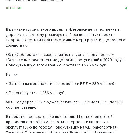
Новокузнецк
Опека и попечительство
BKDRF.RU
Опека и попечительство
Экология
Нормативно-правовые акты
Общественный экологический Совет
В рамках национального проекта «Безопасные качественные
Уборка и вывоз снега
дороги» в этом году реализуется 2 региональных проекта:
Жилищно-коммунальное хозяйство
«Дорожная сеть» и «Общесистемные меры развития дорожного
Прогноз погоды
Жилищно-коммунальное хозяйство
хозяйства».
Общественные обсуждения
Общий объем финансирования по национальному проекту
Формирование комфортной городской среды
Информация от Южно-Сибирского межрегионального
«Безопасные качественные дороги», поступивший в 2020 году в
График проведения гидравлических испытаний
управления Росприроднадзора
Новокузнецкую агломерацию, составил 1 395 млн руб.
тепловых сетей
Транспорт
Информация о пунктах приема отработанных
Из них:
Газоснабжение
ртутьсодержащих ламп
Документы
• Затраты на мероприятия по ремонту и БДД – 239 млн руб.
Теплоснабжение
Безопасные и качественные дороги
• Реконструкция –1 156 млн руб.
Администрация
Обращение с ТКО
Ремонт дорог и гарантийные обязательства
50% – федеральный бюджет, региональный и местный – по 25 %
соответственно.
Оперштаб по транспорту
В нормативное состояние приведены 11 объектов общей
Уведомления о брошенных транспортных средствах
протяженностью 11 км. Работы завершены и введены в
эксплуатацию по городу Новокузнецку на ул. Транспортная,
Информация о перемещенных транспортных
Точилино, Туркменская, Звездова, Водопадная, Земнухова,