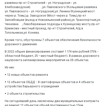
развязка пр-кт Строителей - ул. Ноградская - ул.
Хлебозаводская) ,ул. Павловского (Кольцевая развязка
Комитет образования и науки администрации города
ул. Павловского - ул. Ноградская),ул. Ленина (Кузнецкий мост
Новокузнецка
через р. Томь),ш. Заводское (Мост через р. Томь),пр-кт
Бизнесу
Управление потребительского рынка и развития
Запсибовцев (въезд в Новоильинский район),ул. Транспортная,ул.
предпринимательства
Чекалина , Левобережные подходы к Кузнецкому мосту,пр-кт
Ермакова – местный проезд, пр-кт Строителей, А/д в
Администрация Центрального района
Топольниках,ул. Конева.
Администрация Кузнецкого района
Кроме того, обустроены 7 объектов обеспечения безопасности
дорожного движения.
Администрация Заводского района
В 2022 общее финансирование составит 1 174 млн рублей (75% -
Администрация Куйбышевского района
областной бюджет, 25 – местный бюджет). В рамках дорожного
нацпроекта запланированы мероприятия на 26 объектах.
Администрация Орджоникидзевского района
Из них:
Администрация Новоильинского района
• 12 новых объектов ремонта
Финансовое управление города Новокузнецка
• 12 объектов ОБДД - 8 светофорных объектов и 4 объекта
устройства барьерного ограждения
Документы
• 2 объекта строительства
На сегодняшний день заключены два муниципальных контракта
на ремонт 12 объектов общей протяженностью 17км.