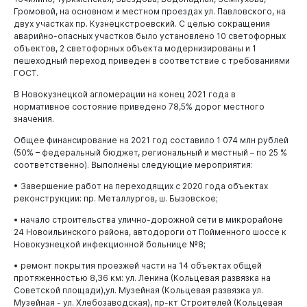
средствах
Громовой, на основном и местном проездах ул. Павловского, на
двух участках пр. Кузнецкстроевский. С целью сокращения
Муниципальные услуги
аварийно-опасных участков было установлено 10 светофорных
Сводный реестр муниципальных услуг
объектов, 2 светофорных объекта модернизированы и 1
Муниципальная служба
пешеходный переход приведен в соответствие с требованиями
Комитет по управлению муниципальным имуществом
ГОСТ.
Муниципальная служба
города Новокузнецка
Безопасность
В Новокузнецкой агломерации на конец 2021 года в
Порядок проведения конкурсов
Безопасность
Управление по учету и приватизации жилых помещений
нормативное состояние приведено 78,5% дорог местного
администрации города Новокузнецка
значения.
Кадровый резерв
Безнадзорные животные
Горожанам
Управление дорожно-коммунального хозяйства и
Общее финансирование на 2021 год составило 1 074 млн рублей
Водные объекты
благоустройства
(50% – федеральный бюджет, региональный и местный – по 25 %
соответственно). Выполнены следующие мероприятия:
Памятки по паводку
Управление культуры и молодежной политики
администрации города Новокузнецка
• Завершение работ на переходящих с 2020 года объектах
реконструкции: пр. Металлургов, ш. Бызовское;
Комитет социальной защиты администрации города
Выборы
Новокузнецка
• начало строительства улично-дорожной сети в микрорайоне
24 Новоильинского района, автодороги от Пойменного шоссе к
Выборы
Комитет Жилищно-коммунального хозяйства
Новокузнецкой инфекционной больнице №8;
Администрации города Новокузнецка и МБУ
Выборы депутатов Новокузнецкого городского
"Дирекция ЖКХ"
• ремонт покрытия проезжей части на 14 объектах общей
Совета народных депутатов седьмого созыва
протяженностью 8,36 км: ул. Ленина (Кольцевая развязка на
Комитет градостроительства и архитектуры
Советской площади),ул. Музейная (Кольцевая развязка ул.
Музейная - ул. Хлебозаводская), пр-кт Строителей (Кольцевая
Отдел по труду администрации города Новокузнецка