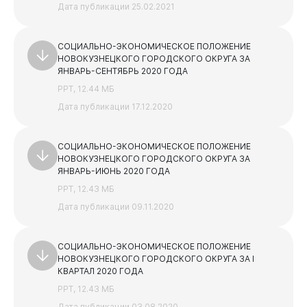
Дата публикации 25.02.2021
СОЦИАЛЬНО-ЭКОНОМИЧЕСКОЕ ПОЛОЖЕНИЕ
НОВОКУЗНЕЦКОГО ГОРОДСКОГО ОКРУГА ЗА
ЯНВАРЬ-СЕНТЯБРЬ 2020 ГОДА
Документы
PPT, 12.44 МБ
Дата публикации 17.12.2020
СОЦИАЛЬНО-ЭКОНОМИЧЕСКОЕ ПОЛОЖЕНИЕ
НОВОКУЗНЕЦКОГО ГОРОДСКОГО ОКРУГА ЗА
ЯНВАРЬ-ИЮНЬ 2020 ГОДА
PPT, 12.43 МБ
Дата публикации 09.11.2020
СОЦИАЛЬНО-ЭКОНОМИЧЕСКОЕ ПОЛОЖЕНИЕ
НОВОКУЗНЕЦКОГО ГОРОДСКОГО ОКРУГА ЗА I
Виртуальная
приемная
КВАРТАЛ 2020 ГОДА
PPT, 12.43 МБ
Дата публикации 03.08.2020