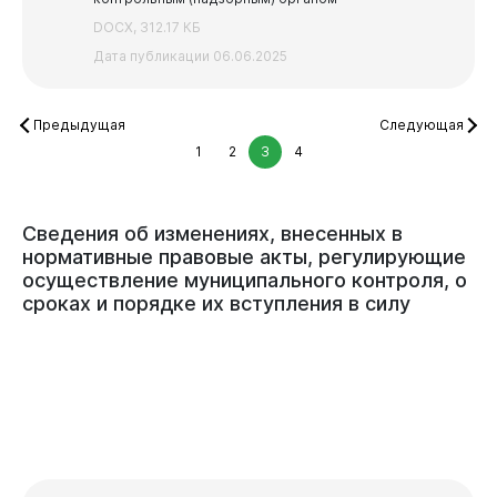
DOCX, 312.17 КБ
Администрация
Дата публикации 06.06.2025
Предыдущая
Следующая
1
2
3
4
Сведения
об
изменениях,
внесенных
в
нормативные
правовые
акты,
регулирующие
осуществление
муниципального
контроля,
о
сроках
и
порядке
их
вступления
в
силу