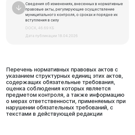
Сведения об изменениях, внесенных в нормативные
правовые акты, регулирующие осуществление
муниципального контроля, о сроках и порядке их
вступления в силу
DOCX, 46.69 КБ
Дата публикации 18.04.2026
Перечень
нормативных
правовых
актов
с
указанием
структурных
единиц
этих
актов,
содержащих
обязательные
требования,
оценка
соблюдения
которых
является
предметом
контроля,
а
также
информацию
о
мерах
ответственности,
применяемых
при
нарушении
обязательных
требований,
с
текстами
в
действующей
редакции