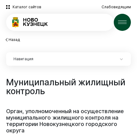
Каталог сайтов
Слабовидящим
Новости
Назад
Навигация
Муниципальный
жилищный
Инвесторам
контроль
Инвесторам
Социально-экономическое развитие
Сопровождение инвесторов
Социально-экономическое положение
Муниципальные закупки
Орган,
уполномоченный
на
осуществление
Особая территория для инвестиций
Оценка эффективности деятельности органов
муниципального
жилищного
контроля
на
Мониторинг
местного самоуправления
Муниципальное имущество
Поддержка бизнеса
территории
Новокузнецкого
городского
Витрина закупок
округа
Муниципальное имущество
Прогноз социально-экономического развития города
Инвестиционный проект «Дом за рубль»
Потребительский рынок