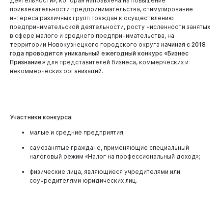
деятельности», которая направлена на повышение
привлекательности предпринимательства, стимулирование
Муниципальный контроль
интереса различных групп граждан к осуществлению
предпринимательской деятельности, росту численности занятых
Виды муниципального контроля
в сфере малого и среднего предпринимательства, на
территории Новокузнецкого городского округа
начиная с 2018
года проводится уникальный ежегодный конкурс «Бизнес
Признание»
для представителей бизнеса, коммерческих и
некоммерческих организаций.
Бизнесу
Участники конкурса:
малые и средние предприятия;
самозанятые граждане, применяющие специальный
налоговый режим «Налог на профессиональный доход»;
физические лица, являющиеся учредителями или
соучредителями юридических лиц.