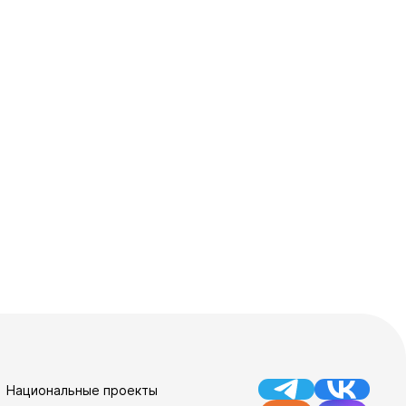
Документы
Утвержденные документы
Экспертиза НПА
Публичные слушания и
общественные обсуждения
Оценка регулирующего
воздействия
Проекты правовых актов
у
Противодействие коррупции
нции
Среднемесячная заработная
нс
плата
Национальные проекты
Финансы