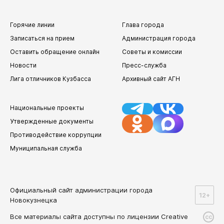
Администрация Куйбышевского района
Администрация Орджоникидзевского района
Горячие линии
Глава города
Записаться на прием
Администрация города
Администрация Новоильинского района
Советы и комиссии
Оставить обращение онлайн
Советы и комиссии
Антитеррористическая комиссия
Новости
Пресс-служба
Антинаркотическая комиссия
Лига отличников Кузбасса
Архивный сайт АГН
Комиссия по противодействию экстремизму
Национальные проекты
Комиссия по соблюдению требований к служебному
поведению муниципальных служащих и
Утвержденные документы
урегулированию конфликта интересов
Противодействие коррупции
Комиссия по противодействию незаконному обороту
Муниципальная служба
промышленной продукции
Комиссия по обеспечению безопасности дорожного
движения
Официальный сайт администрации города
Наблюдательный совет по социальной адаптации лиц,
12+
освободившихся из мест лишения свободы
Новокузнецка
Избирательные комиссии
Все материалы сайта доступны по лицензии Creative
cc