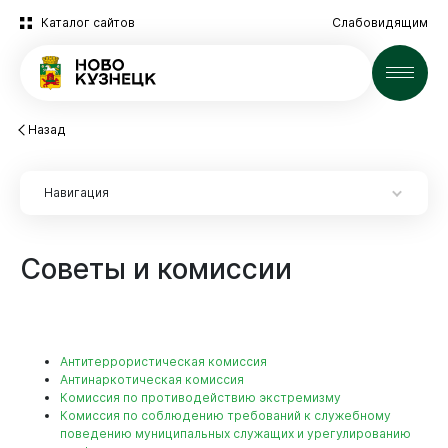
Каталог сайтов
Слабовидящим
Новости
Назад
Навигация
Новокузнецк
Советы
и
комиссии
Администрация
Антитеррористическая комиссия
Антинаркотическая комиссия
Первый заместитель главы города
Комиссия по противодействию экстремизму
Комитет по управлению муниципальным имуществом
Комиссия по соблюдению требований к служебному
Заместитель главы города по социальным вопросам
поведению муниципальных служащих и урегулированию
Комитет охраны окружающей среды и природных