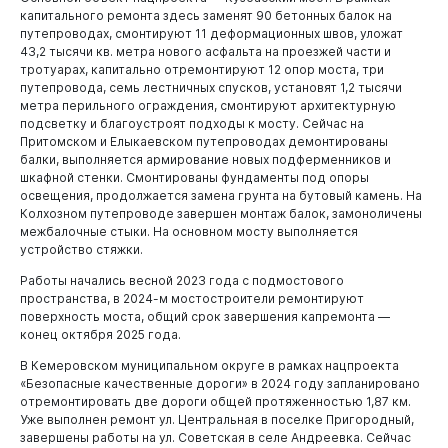
капитального ремонта здесь заменят 90 бетонных балок на
путепроводах, смонтируют 11 деформационных швов, уложат
43,2 тысячи кв. метра нового асфальта на проезжей части и
тротуарах, капитально отремонтируют 12 опор моста, три
путепровода, семь лестничных спусков, установят 1,2 тысячи
метра перильного ограждения, смонтируют архитектурную
подсветку и благоустроят подходы к мосту. Сейчас на
Притомском и Елыкаевском путепроводах демонтированы
балки, выполняется армирование новых подферменников и
шкафной стенки. Смонтированы фундаменты под опоры
освещения, продолжается замена грунта на бутовый камень. На
Колхозном путепроводе завершен монтаж балок, замоноличены
межбалочные стыки. На основном мосту выполняется
устройство стяжки.
Работы начались весной 2023 года с подмостового
пространства, в 2024-м мостостроители ремонтируют
Горожанам
поверхность моста, общий срок завершения капремонта —
конец октября 2025 года.
В Кемеровском муниципальном округе в рамках нацпроекта
«Безопасные качественные дороги» в 2024 году запланировано
отремонтировать две дороги общей протяженностью 1,87 км.
Уже выполнен ремонт ул. Центральная в поселке Пригородный,
завершены работы на ул. Советская в селе Андреевка. Сейчас