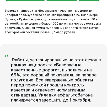
В рамках нацпроекта «Безопасные качественные дороги»,
который реализуется по решению Президента РФ Владимира
Путина, в Кузбассе приведут к нормативному состоянию 70 км
автомобильных дорог и более 1000 погонных метров мостовых
сооружений. Общая сумма выделенных средств из бюджетов
всех уровней составит более 5,7 млрд рублей.
“
Работы,
запланированные
на
этот
сезон
в
рамках
нацпроекта
«Безопасные
качественные
дороги»,
выполнены
на
65%,
это
хороший
показатель
за
первое
Новокузнецк
полугодие.
Все
завершенные
объекты
перед
приемкой
прошли
контроль
качества
и
отвечают
нормативным
стандартам.
Укладку
асфальтобетона
планируется
завершить
до
1
октября.