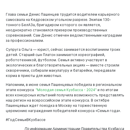
Глава семьи Денис Пашенцев трудится водителем карьерного
самосвала на Кедровском угольном разрезе. Экипаж 130-
тонного БелАЗа, бригадиром которого он является,
неоднократно становился призером производственных
соревнований. Сам Денис отмечен ведомственными наградами
за профессионализм.
Супруга Ольга — юрист, сейчас занимается воспитанием троих
детей. Старший сын Платон занимается хореографией,
робототехникой, футболом. Семья активно участвует в
экологических и благотворительных акциях — вместе строили
скворечники, собирали макулатуру и батарейки, передавали
корма в приюты для животных.
Напомним, в июне семья Пашенцевых победила в региональном
этапе конкурса
"Молодая семья Кузбасса - 2024"
и по итогам
всех конкурсных испытаний получила возможность представлять
наш регион на всероссийском этапе конкурса. В октябре
Пашенцевых ждет поездка в Москву на торжественную
церемонию награждения победителей конкурса «Семья года».
#ГодСемьиВКузбассе
По информации Администрации Правительства Кузбасса