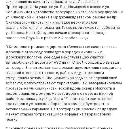
заключения по качеству асфальта на ул. Левашова и
Пролетарской. На участке ул. Доз, Ильинского шоссе и ул.
Косыгина идет устройство тротуаров и установка бордюров. На
ул. Слесарной и Герцена в Орджоникидзевском районе, на пр.
Октябрьском приступили к укладке верхнего слоя
Администрация
асфальтобетонного покрытия. Также продолжаются работы на
ул. Кирова. На этой неделе начали фрезеровать проезд
проспекта Дружбы в районе 2-й горбольницы.
В Кемерове в рамках нацпроекта «Безопасные качественные
дороги» в этом году приведут в порядок около 17 км
дорожного полотна. Уже сдан в эксплуатацию участок
автомобильной дороги от АЗС на ул. Стройгородок до выезда
из города. Значительная часть ремонтируемых улиц находится в
высокой степени готовности, работы идут в плановом
ежедневном режиме. Специалисты укладывают верхний слой
асфальта, благоустраивают территорию. Так, заасфальтированы
тротуары на ул. Коммунистической вдоль сквера Искусств и
рядом с жилыми домами. На автодороге от въезда в жилой
район Кедровка до улицы Уньга 1/1 ведется строительство
тротуаров с установкой бортового камня, обустройство
остановочных карманов. На тротуарах ул. Красной подрядчик
меняет старый потрескавшийся асфальт на терракотовую
плитку.
Основной объект нацпроекта — Кузбасский мост. В рамках