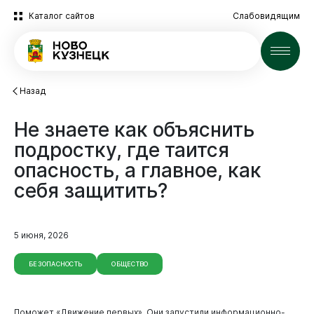
Каталог сайтов
Слабовидящим
Новости
Назад
Не
знаете
как
объяснить
подростку,
где
таится
опасность,
а
главное,
как
себя
защитить?
5 июня, 2026
БЕЗОПАСНОСТЬ
ОБЩЕСТВО
Поможет «Движение первых». Они запустили информационно-