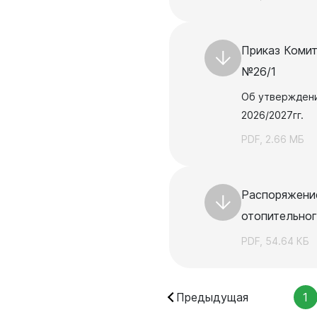
родных депутатов
созыва
Приказ Комит
№26/1
Об утверждени
2026/2027гг.
PDF, 2.66 МБ
Распоряжение
отопительног
PDF, 54.64 КБ
Предыдущая
1