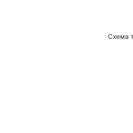
Администрация Орджоникидзевского
района
Администрация Новоильинского района
Схема
Финансовое управление города
Новокузнецка