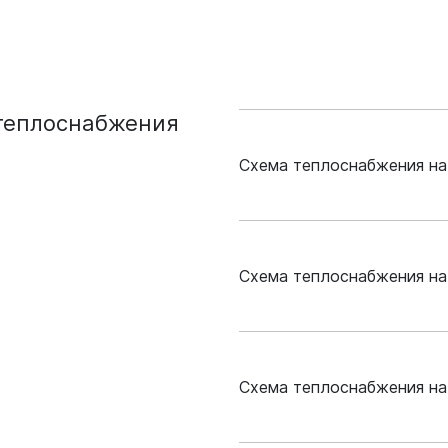
теплоснабжения
Схема теплоснабжения н
Новокузнецк 
Схема теплоснабжения на
DOCX, 272.16 К
Приказ Минэн
Новокузнецк 
Схема теплоснабжения на
PDF, 458.46 КБ
DOCX, 299.93 