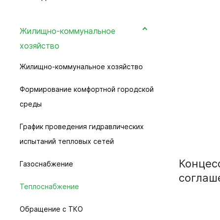
Уборка и вывоз снега
Прогноз погоды
Жилищно-коммунальное
хозяйство
Общественные обсуждения
Жилищно-коммунальное хозяйство
Информация от Южно-Сибирского
межрегионального управления
Формирование комфортной городской
Росприроднадзора
среды
Информация о пунктах приема
График проведения гидравлических
отработанных ртутьсодержащих ламп
испытаний тепловых сетей
Концес
Газоснабжение
соглаш
Теплоснабжение
Обращение с ТКО