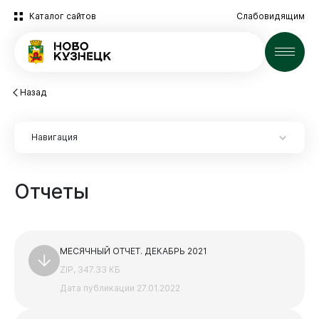
Каталог сайтов
Слабовидящим
Новости
Назад
Навигация
Отчеты
Экспертиза НПА
Новокузнецк
Экспертиза НПА
МЕСЯЧНЫЙ ОТЧЕТ. ДЕКАБРЬ 2021
ZIP, 347.33 КБ
2025 год
Дата публикации 27.01.2022
Архив