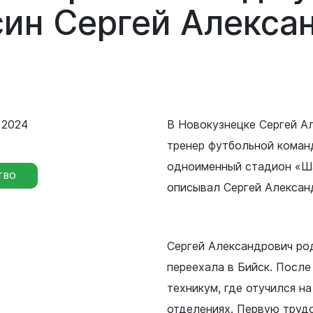
Сведения о лесах Новокузнецкого
син
Сергей
Алекса
городского округа
Отдел мобилизационной подготовки
Контрольно-счетная палата
Отдел бухгалтерского учета и
Новокузнецкого городского округа
отчетности
Совет народных депутатов
 2024
В Новокузнецке Сергей Ал
Отдел внутреннего финансового
контроля
тренер футбольной команд
Выборы
одноименный стадион «Шах
ТВО
Правовое управление
описывал Сергей Алексан
Советы и комиссии
Сергей Александрович род
переехала в Бийск. Посл
техникум, где отучился н
отделениях. Первую трудо