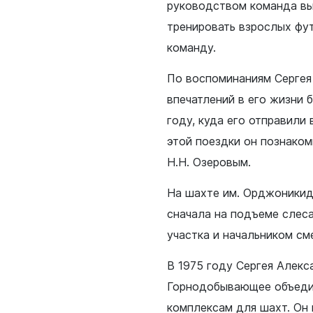
руководством команда вы
тренировать взрослых фу
команду.
По воспоминаниям Сергея
жанам
Бизнесу
впечатлений в его жизни 
нии
Инвесторам
году, куда его отправили
ная политика
Социально-экономическое
этой поездки он познако
развитие
е и наука
Н.Н. Озеровым.
Муниципальные закупки
 искусство
На шахте им. Орджоникид
Муниципальное имущество
печительство
сначала на подъеме слеса
Потребительский рынок
участка и начальником см
Малому и среднему бизнес
я политика
Стандарт развития конкуре
В 1975 году Сергея Алекс
оммунальное
Горнодобывающее объеди
Антимонопольный комплае
комплексам для шахт. Он 
 жилищных условий
Муниципальный контроль