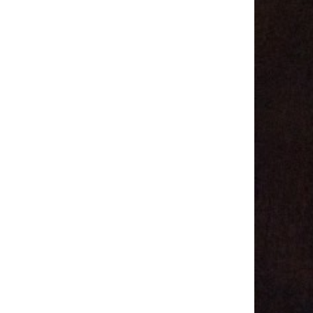
Совета на
седьмого 