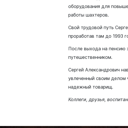
оборудования для повыше
я защита
работы шахтеров.
Свой трудовой путь Серге
ьные услуги
проработав там до 1993 г
ьная служба
сть
После выхода на пенсию 
о лесах
путешественником.
цкого городского
Сергей Александрович навс
-счетная палата
увлеченный своим делом 
цкого городского
надежный товарищ.
одных депутатов
Коллеги, друзья, воспита
путатов
цкого городского