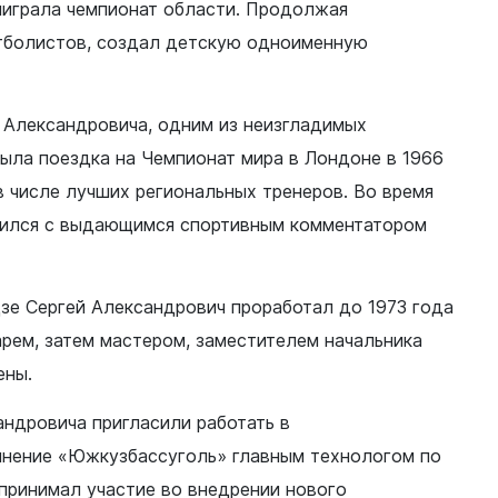
играла чемпионат области. Продолжая
тболистов, создал детскую одноименную
 Александровича, одним из неизгладимых
Документы
была поездка на Чемпионат мира в Лондоне в 1966
Утвержденные документы
 в числе лучших региональных тренеров. Во время
Экспертиза НПА
мился с выдающимся спортивным комментатором
Публичные слушания и
общественные обсуждения
зе Сергей Александрович проработал до 1973 года
Оценка регулирующего
воздействия
рем, затем мастером, заместителем начальника
Проекты правовых актов
ены.
у
Противодействие коррупции
нции
андровича пригласили работать в
Среднемесячная заработная
нение «Южкузбассуголь» главным технологом по
нс
плата
принимал участие во внедрении нового