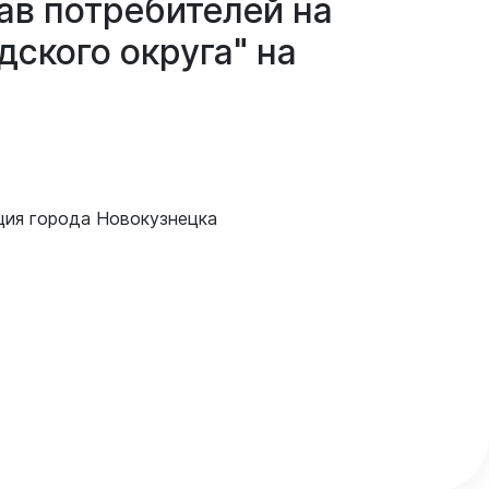
ав
потребителей
на
дского
округа"
на
Документы
Утвержденные документы
Экспертиза НПА
ция города Новокузнецка
Публичные слушания и
общественные обсуждения
Оценка регулирующего
воздействия
Проекты правовых актов
у
Противодействие коррупции
нции
Среднемесячная заработная
нс
плата
Финансы