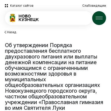
Каталог сайтов
Слабовидящим
Новости
Назад
Об
утверждении
Порядка
предоставления
бесплатного
двухразового
питания
или
выплаты
денежной
компенсации
на
питание
Новокузнецк
обучающимся
с
ограниченными
возможностями
здоровья
в
муниципальных
общеобразовательных
организациях
Новокузнецкого
городского
округа,
частном
общеобразовательном
Администрация
учреждении
«Православная
гимназия
во
имя
Святителя
Луки