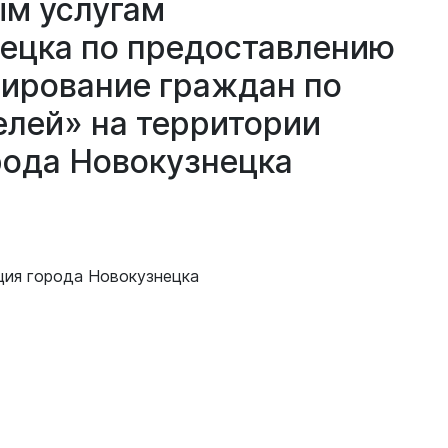
ым
услугам
нецка
по
предоставлению
тирование
граждан
по
елей»
на
территории
рода
Новокузнецка
Документы
Утвержденные документы
Экспертиза НПА
ция города Новокузнецка
Публичные слушания и
общественные обсуждения
Оценка регулирующего
воздействия
Проекты правовых актов
у
Противодействие коррупции
нции