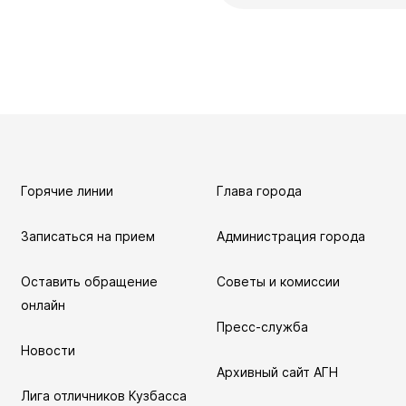
путатов
цкого городского
родных депутатов
созыва
Горячие линии
Глава города
Записаться на прием
Администрация города
уальная
Оставить обращение
Советы и комиссии
онлайн
мная
Пресс-служба
обращение
Новости
иема граждан
Архивный сайт АГН
Лига отличников Кузбасса
аботе