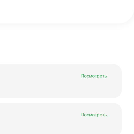
Среднемесячная заработная
нс
плата
Финансы
Посмотреть
Посмотреть