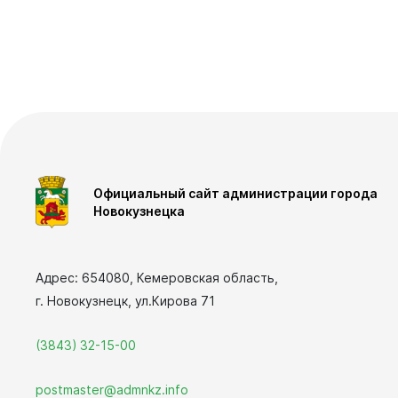
Выборы де
Новокузне
Совета на
седьмого 
Официальный сайт администрации города
Новокузнецка
Вирт
Адрес: 654080, Кемеровская область,
г. Новокузнецк, ул.Кирова 71
прие
Оставить 
(3843) 32-15-00
График пр
Отчеты о р
postmaster@admnkz.info