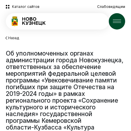
Каталог сайтов
Слабовидящим
Новости
Назад
Об
уполномоченных
органах
администрации
города
Новокузнецка,
ответственных
за
обеспечение
мероприятий
федеральной
целевой
Новокузнецк
программы
«Увековечивание
памяти
погибших
при
защите
Отечества
на
2019-2024
годы»
в
рамках
регионального
проекта
«Сохранение
культурного
и
исторического
наследия»
государственной
Администрация
программы
Кемеровской
области-Кузбасса
«Культура